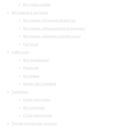
Ресторан и кафе
Фестивали и гастроли
Фестиваль «Площадь Искусств»
Фестиваль «Музыкальная коллекция»
Фестиваль «Барокко в белую ночь»
Гастроли
СМИ о нас
Все публикации
Рецензии
Интервью
Время Шостаковича
Партнеры
Наши партнеры
Фотогалерея
Стать партнером
Просветительские проекты