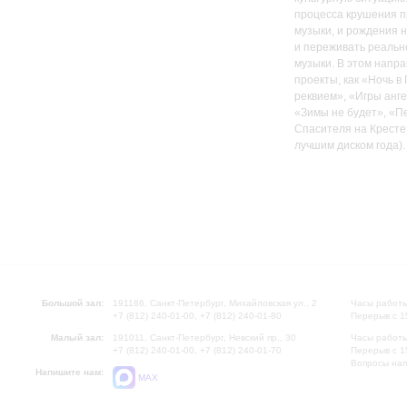
процесса крушения п
музыки, и рождения 
и переживать реально
музыки. В этом напр
проекты, как «Ночь в
реквием», «Игры анг
«Зимы не будет», «П
Спасителя на Кресте
лучшим диском года).
Большой зал:
191186, Санкт-Петербург, Михайловская ул., 2
Часы работы
+7 (812) 240-01-00, +7 (812) 240-01-80
Перерыв с 1
Малый зал:
191011, Санкт-Петербург, Невский пр., 30
Часы работы
+7 (812) 240-01-00, +7 (812) 240-01-70
Перерыв с 1
Вопросы на
Напишите нам:
MAX