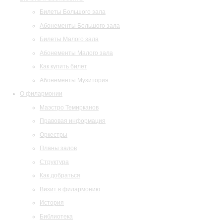
Билеты Большого зала
Абонементы Большого зала
Билеты Малого зала
Абонементы Малого зала
Как купить билет
Абонементы Музитория
О филармонии
Маэстро Темирканов
Правовая информация
Оркестры
Планы залов
Структура
Как добраться
Визит в филармонию
История
Библиотека