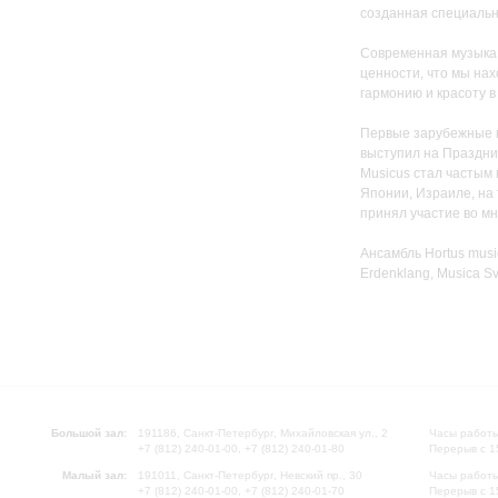
созданная специальн
Современная музыка,
ценности, что мы нах
гармонию и красоту в
Первые зарубежные га
выступил на Празднич
Musicus стал частым 
Японии, Израиле, на
принял участие во м
Ансамбль Hortus musi
Erdenklang, Musica Sve
Большой зал:
191186, Санкт-Петербург, Михайловская ул., 2
Часы работы
+7 (812) 240-01-00, +7 (812) 240-01-80
Перерыв с 1
Малый зал:
191011, Санкт-Петербург, Невский пр., 30
Часы работы
+7 (812) 240-01-00, +7 (812) 240-01-70
Перерыв с 1