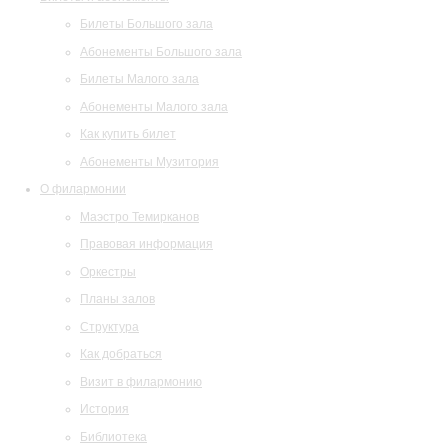
Билеты Большого зала
Абонементы Большого зала
Билеты Малого зала
Абонементы Малого зала
Как купить билет
Абонементы Музитория
О филармонии
Маэстро Темирканов
Правовая информация
Оркестры
Планы залов
Структура
Как добраться
Визит в филармонию
История
Библиотека