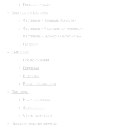
Ресторан и кафе
Фестивали и гастроли
Фестиваль «Площадь Искусств»
Фестиваль «Музыкальная коллекция»
Фестиваль «Барокко в белую ночь»
Гастроли
СМИ о нас
Все публикации
Рецензии
Интервью
Время Шостаковича
Партнеры
Наши партнеры
Фотогалерея
Стать партнером
Просветительские проекты