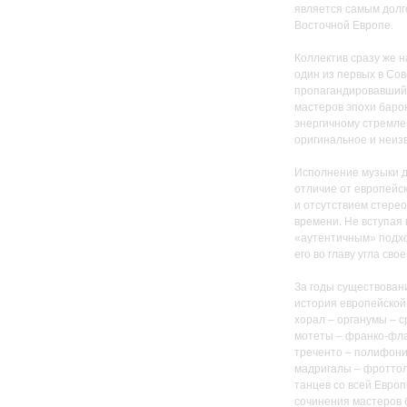
является самым долг
Восточной Европе.
Коллектив сразу же 
один из первых в Со
пропагандировавший 
мастеров эпохи барок
энергичному стремле
оригинальное и неиз
Исполнение музыки дл
отличие от европейск
и отсутствием стере
времени. Не вступая
«аутентичным» подход
его во главу угла сво
За годы существован
история европейской 
хорал – органумы – с
мотеты – франко-фла
треченто – полифони
мадригалы – фроттол
танцев со всей Евро
сочинения мастеров ба