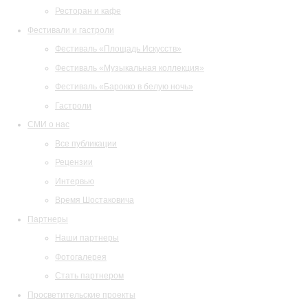
Ресторан и кафе
Фестивали и гастроли
Фестиваль «Площадь Искусств»
Фестиваль «Музыкальная коллекция»
Фестиваль «Барокко в белую ночь»
Гастроли
СМИ о нас
Все публикации
Рецензии
Интервью
Время Шостаковича
Партнеры
Наши партнеры
Фотогалерея
Стать партнером
Просветительские проекты