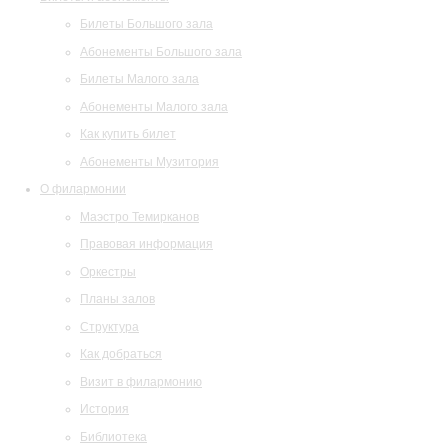
Билеты Большого зала
Абонементы Большого зала
Билеты Малого зала
Абонементы Малого зала
Как купить билет
Абонементы Музитория
О филармонии
Маэстро Темирканов
Правовая информация
Оркестры
Планы залов
Структура
Как добраться
Визит в филармонию
История
Библиотека