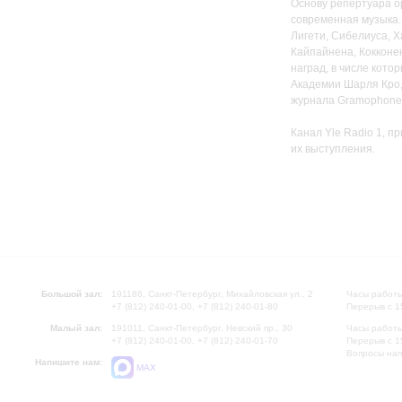
Основу репертуара о
современная музыка.
Лигети, Сибелиуса, 
Кайпайнена, Кокконен
наград, в числе кот
Академии Шарля Кро,
журнала Gramophone
Канал Yle Radio 1, п
их выступления.
Большой зал:
191186, Санкт-Петербург, Михайловская ул., 2
Часы работы
+7 (812) 240-01-00, +7 (812) 240-01-80
Перерыв с 1
Малый зал:
191011, Санкт-Петербург, Невский пр., 30
Часы работы
+7 (812) 240-01-00, +7 (812) 240-01-70
Перерыв с 1
Вопросы на
Напишите нам:
MAX