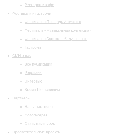
Ресторан и кафе
Фестивали и гастроли
Фестиваль «Площадь Искусств»
Фестиваль «Музыкальная коллекция»
Фестиваль «Барокко в белую ночь»
Гастроли
СМИ о нас
Все публикации
Рецензии
Интервью
Время Шостаковича
Партнеры
Наши партнеры
Фотогалерея
Стать партнером
Просветительские проекты