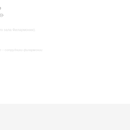
,
»
го зала Филармонии).
е – сотрудники филармонии