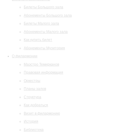
Билеты Большого зала
Абонементы Большого зала
Билеты Малого зала
Абонементы Малого зала
Как купить билет
Абонементы Музитория
О филармонии
Маэстро Темирканов
Правовая информация
Оркестры
Планы залов
Структура
Как добраться
Визит в филармонию
История
Библиотека