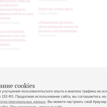
вый концерт оркестра
icAeterna под
Курентзис уступил место
авлением Филиппа
Радио «Орфей»
евского пройдет в Санкт-
ербурге
«Музыкальная гостиная».
sical music news
Обзор ноябрьских концертов
Большого зала Филармонии
естр musicAeterna
Радио России
рвые выступит под
авлением Филиппа
евского
тура Петербурга
ание cookies
я улучшения пользовательского опыта и анализа трафика на ос
 152-ФЗ. Продолжая использование сайта, вы соглашаетесь на 
ботки персональных данных
. Вы можете настроить свой браузер 
йта. При несогласии - покиньте сайт