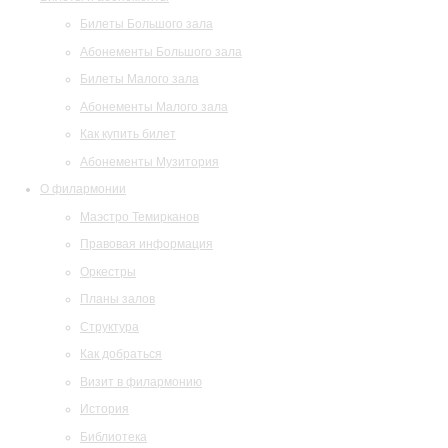
Билеты Большого зала
Абонементы Большого зала
Билеты Малого зала
Абонементы Малого зала
Как купить билет
Абонементы Музитория
О филармонии
Маэстро Темирканов
Правовая информация
Оркестры
Планы залов
Структура
Как добраться
Визит в филармонию
История
Библиотека