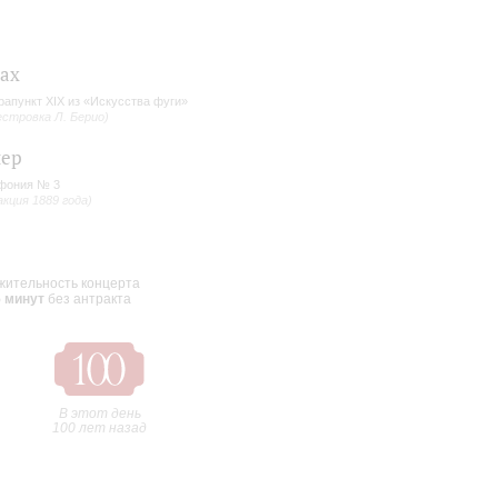
Бах
рапункт XIX из «Искусства фуги»
естровка Л. Берио)
нер
фония № 3
акция 1889 года)
ительность концерта
5 минут
без антракта
В этот день
100 лет назад