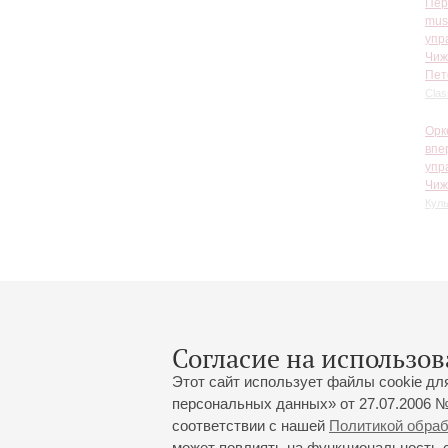
Пер
mus
упр
Чиж
Пет
Clas
Орк
впе
упр
Чиж
Куль
Согласие на использов
Этот сайт использует файлы cookie дл
персональных данных» от 27.07.2006 №
соответствии с нашей
Политикой обра
может повлиять на функциональность са