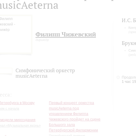
usicAeterna
И.С. 
Конт
(орк
Филипп Чижевский
дирижёр
Брук
Сим
(ред
Симфонический оркестр
musicAeterna
Продолж
1 час 1
есса:
Петербурга в Москву
Первый концерт оркестра
musicAeterna под
ем с начала
управлением Филиппа
Чижевского пройдет на сцене
 модели мироздания
Большого зала
нал «Музыкальная жизнь»
Петербургской филармонии
Петербургский дневник