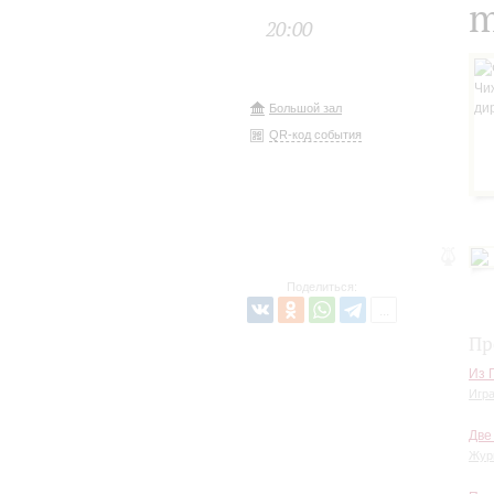
m
20:00
Большой зал
QR-код события
Поделиться:
Пр
Из 
Игра
Две
Жур