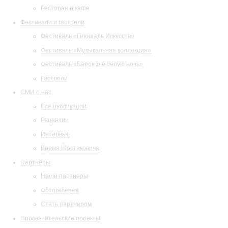
Ресторан и кафе
Фестивали и гастроли
Фестиваль «Площадь Искусств»
Фестиваль «Музыкальная коллекция»
Фестиваль «Барокко в белую ночь»
Гастроли
СМИ о нас
Все публикации
Рецензии
Интервью
Время Шостаковича
Партнеры
Наши партнеры
Фотогалерея
Стать партнером
Просветительские проекты