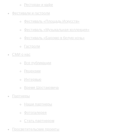
Ресторан и кафе
Фестивали и гастроли
Фестиваль «Площадь Искусств»
Фестиваль «Музыкальная коллекция»
Фестиваль «Барокко в белую ночь»
Гастроли
СМИ о нас
Все публикации
Рецензии
Интервью
Время Шостаковича
Партнеры
Наши партнеры
Фотогалерея
Стать партнером
Просветительские проекты