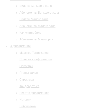
Билеты Большого зала
Абонементы Большого зала
Билеты Малого зала
Абонементы Малого зала
Как купить билет
Абонементы Музитория
О филармонии
Маэстро Темирканов
Правовая информация
Оркестры
Планы залов
Структура
Как добраться
Визит в филармонию
История
Библиотека