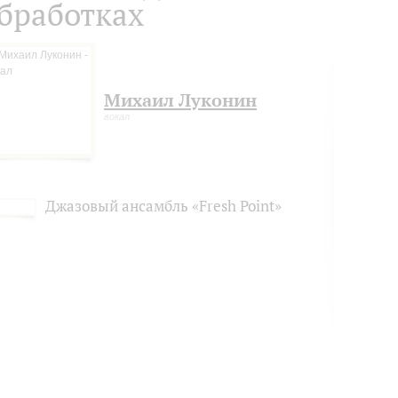
бработках
Михаил Луконин
вокал
Джазовый ансамбль «Fresh Point»