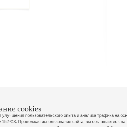
ил на гастроли оркестр Е.А. Мравинского, а также историю исчезновения и во
тр Большого зала.
ут представлены личные свидетельства участников: переписка барабанщика
кадного Ленинграда, дневниковые записи балерины Кировского театра Нонны
поминания певицы Софьи Преображенской о блокадном Новом годе. Главный
сказ о людях, которые силой своего искусства одержали Победу над варварст
 миллионов людей Победа стала точкой отсчета для возвращения в родные го
оте, к мирной жизни. Выставка «Возвращение» – отражение этого трудн
мени через призму историй артистов, которые продолжали концертную деят
 войны. Нестандартное экспозиционное решение – художественны
цетворяющая оркестр филармонии в блокадное время, монохромная ц
атические зоны – создают атмосферу, в которой встреча с историей вос
рагивающий душу опыт. Выставка демонстрирует незримую связь между 
осибирском, предлагая сегодняшний взгляд на эту историю.
ание cookies
я улучшения пользовательского опыта и анализа трафика на ос
 152-ФЗ. Продолжая использование сайта, вы соглашаетесь на 