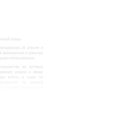
нской улицы.
филармонии 26 апреля и
ой филармонии и оркестра
уации в Новосибирске.
ольшинство из которых
армонии узнали о входе
годы войны, а также об
 документы из фондов
 и архивов Петербурга и
х на сцене Большого зала
ммок военных лет,
анные о смертности в
нинградской премьеры
ете, как формировались
 Сибири и Средней Азии