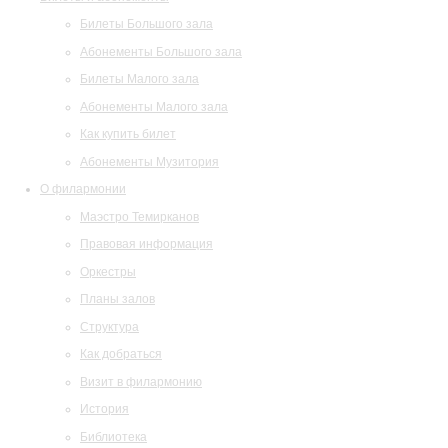
Билеты Большого зала
Абонементы Большого зала
Билеты Малого зала
Абонементы Малого зала
Как купить билет
Абонементы Музитория
О филармонии
Маэстро Темирканов
Правовая информация
Оркестры
Планы залов
Структура
Как добраться
Визит в филармонию
История
Библиотека