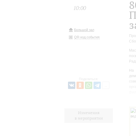
8
10:00
П
з
Большой зал
Про
QR-код события
Сбо
Мас
пос
Рад
На 
дем
Поделиться:
сов
орг
фил
лич
в г
Изменения
Экс
в мероприятии
ист
пер
Сед
про