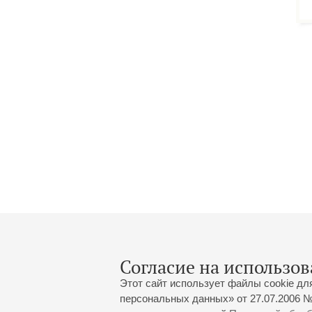
езд
люс
Буд
бло
вос
рас
Для
раб
вре
дни
оли
тем
зат
Нов
Согласие на использов
Этот сайт использует файлы cookie дл
персональных данных» от 27.07.2006 №