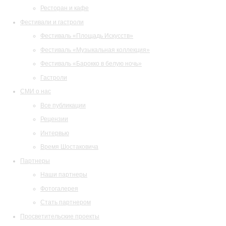
Ресторан и кафе
Фестивали и гастроли
Фестиваль «Площадь Искусств»
Фестиваль «Музыкальная коллекция»
Фестиваль «Барокко в белую ночь»
Гастроли
СМИ о нас
Все публикации
Рецензии
Интервью
Время Шостаковича
Партнеры
Наши партнеры
Фотогалерея
Стать партнером
Просветительские проекты