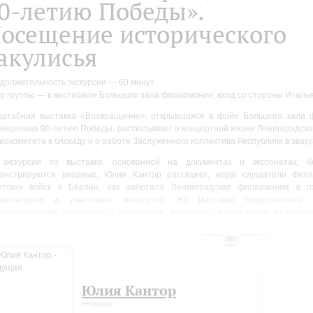
0-летию Победы».
осещение исторического
акулисья
должительность экскурсии — 60 минут.
р группы — в вестибюле Большого зала филармонии, вход со стороны Италья
штабная выставка «Возвращение», открывшаяся в фойе Большого зала 
вященная 80-летию Победы, рассказывает о концертной жизни Ленинградск
иокомитета в блокаду и о работе Заслуженного коллектива Республики в эвак
экскурсии по выставке, основанной на документах и экспонатах, б
онстрируются впервые, Юлия Кантор расскажет, когда слушатели Фил
етских войск в Берлин, как работала Ленинградская филармония в 
анизаторах и участниках концертов. На выставке представлены
армонической Музыкальной библиотеки, документы и артефакты из музеев
ных коллекций, фотографии, письма, вещи музыкантов, артистов, выступавши
оды войны.
курсия охватит ряд важных тем: сохранение и восстановление афиш и програ
орию оценки и реставрации здания филармонии. Также будут представлены д
вую блокадную зиму, телеграмма Д.Д. Шостаковича К.И. Элиасбергу после ле
Юлия Кантор
ьмой симфонии и воспоминания участников этого знакового события. Вы узна
ведущая
граммы оркестра Ленинградской филармонии в Новосибирске, в какие города