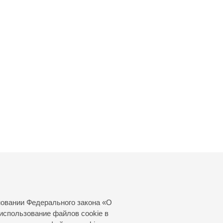
звращения хрусталя с
 Жавдета Айдарова из
 Ястребовой,
 сюжет экскурсии —
вом.
рода и дома, к семьям, к
ого пути и героического
ельность в самые тяжелые
й свет, инсталляция,
ветовая гамма и особые
принимается как личный,
блокадным Ленинградом и
новании Федерального закона «О
использование файлов cookie в