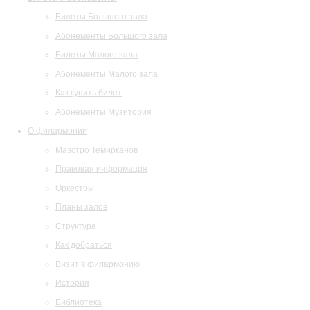
Билеты Большого зала
Абонементы Большого зала
Билеты Малого зала
Абонементы Малого зала
Как купить билет
Абонементы Музитория
О филармонии
Маэстро Темирканов
Правовая информация
Оркестры
Планы залов
Структура
Как добраться
Визит в филармонию
История
Библиотека