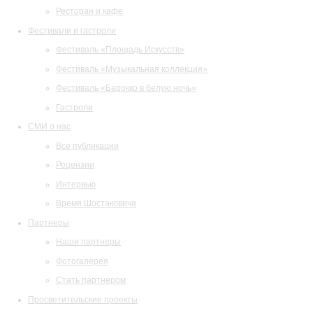
Ресторан и кафе
Фестивали и гастроли
Фестиваль «Площадь Искусств»
Фестиваль «Музыкальная коллекция»
Фестиваль «Барокко в белую ночь»
Гастроли
СМИ о нас
Все публикации
Рецензии
Интервью
Время Шостаковича
Партнеры
Наши партнеры
Фотогалерея
Стать партнером
Просветительские проекты