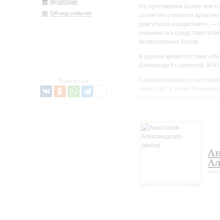
Музиторий
На протяжении более чем по
QR-код события
столетия сложился архитект
дом утехой расцветает», — 
знаменитых представителей
великолепных балов.
В разное время гостями «Кун
Александр II с супругой, М.Ю
Соприкосновение с историе
Поделиться:
искусства, а также познако
периода классицизма и ранн
Ан
Ал
лек