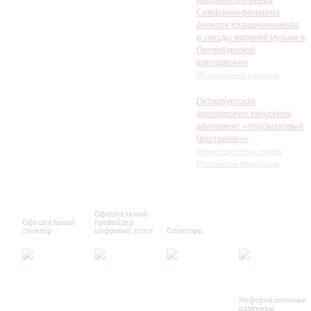
Мировая премьера
Симфонии-реквиема
Алексея Крашенинникова
и звезды мировой музыки в
Петербургской
филармонии
Музыкальный клондайк
Петербургская
филармония запустила
абонемент «(Не)Знакомый
Шостакович»
Министерство культуры
Российской Федерации
Официальный
Официальный
провайдер
спонсор
цифровых услуг
Спонсоры
Информационные
партнеры