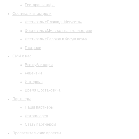
Ресторан и кафе
Фестивали и гастроли
Фестиваль «Площадь Искусств»
Фестиваль «Музыкальная коллекция»
Фестиваль «Барокко в белую ночь»
Гастроли
СМИ о нас
Все публикации
Рецензии
Интервью
Время Шостаковича
Партнеры
Наши партнеры
Фотогалерея
Стать партнером
Просветительские проекты