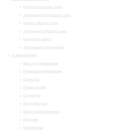
Билеты Большого зала
Абонементы Большого зала
Билеты Малого зала
Абонементы Малого зала
Как купить билет
Абонементы Музитория
О филармонии
Маэстро Темирканов
Правовая информация
Оркестры
Планы залов
Структура
Как добраться
Визит в филармонию
История
Библиотека