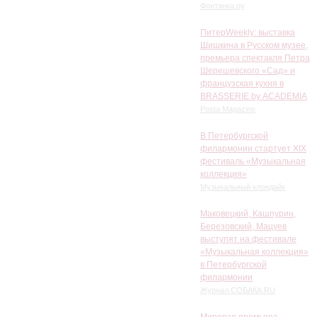
Фонтанка.ру
ПитерWeekly: выставка
Шишкина в Русском музее,
премьера спектакля Петра
Шерешевского «Сад» и
французская кухня в
BRASSERIE by ACADEMIA
Posta Magazine
В Петербургской
филармонии стартует XIX
фестиваль «Музыкальная
коллекция»
Музыкальный клондайк
Маковецкий, Кашпурин,
Березовский, Мацуев
выступят на фестивале
«Музыкальная коллекция»
в Петербургской
филармонии
Журнал СОБАКА.RU