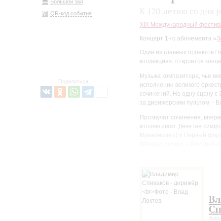
Большой зал
К 120-летию со дня
QR-код события
XIХ Международный фестив
Концерт 1-го абонемента «
З
Один из главных проектов 
коллекция», откроется кон
Музыка композитора, чье им
Поделиться:
исполнении великого оркес
сочинений. На одну сцену с
за дирижерским пультом – В
Прозвучат сочинения, впер
коллективом: Девятая симфо
Мравинского) и Первый форт
Штидри, солист – Дмитрий Ш
оркестра, составленная в 1
Шостаковича композитором 
В
Сп
дир