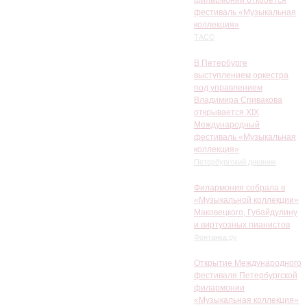
филармонии откроется
фестиваль «Музыкальная
коллекция»
ТАСС
В Петербурге
выступлением оркестра
под управлением
Владимира Спивакова
открывается XIX
Международный
фестиваль «Музыкальная
коллекция»
Петербургский дневник
Филармония собрала в
«Музыкальной коллекции»
Маковецкого, Губайдулину
и виртуозных пианистов
Фонтанка.ру
Открытие Международного
фестиваля Петербургской
филармонии
«Музыкальная коллекция»