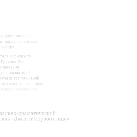
я будет показан
вят народные артисты
оркестра.
ителя Московского
 Гуськова. Это
р сценария
 речь создателей
итаты из воспоминаний
наха и первого Народного
злова и легендарного
оветский джаз за
ены, и — куда уж без
орького (знаменитая
нского («Музыка духовной
кально-драматический
офонов»). Но есть здесь
акль «Джаз от Первого лица»
930-е годы поддерживала