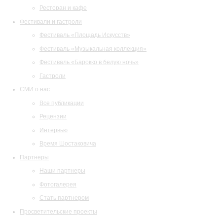
Ресторан и кафе
Фестивали и гастроли
Фестиваль «Площадь Искусств»
Фестиваль «Музыкальная коллекция»
Фестиваль «Барокко в белую ночь»
Гастроли
СМИ о нас
Все публикации
Рецензии
Интервью
Время Шостаковича
Партнеры
Наши партнеры
Фотогалерея
Стать партнером
Просветительские проекты