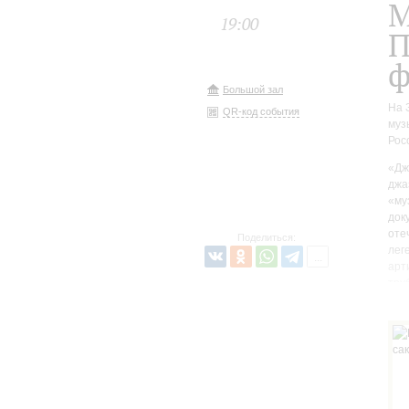
М
19:00
П
ф
Большой зал
На 
QR-код события
муз
Рос
«Дж
джа
«му
док
оте
Поделиться:
лег
арт
тру
руб
нел
ста
нищ
и я
оте