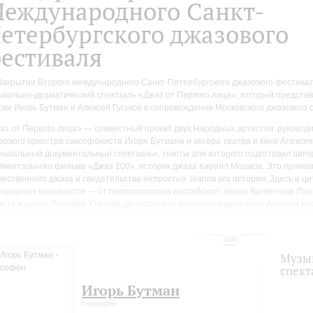
еждународного Санкт-
етербургского джазового
естиваля
Закрытии Второго международного Санкт-Петербургского джазового фестивал
ыкально-драматический спектакль «Джаз от Первого лица», который предста
сии Игорь Бутман и Алексей Гуськов в сопровождении Московского джазового 
аз от Первого лица» — совместный проект двух Народных артистов: руковод
зового оркестра саксофониста Игоря Бутмана и актёра театра и кино Алексея
зыкальный документальный спектакль», тексты для которого подготовил авто
ументального фильма «Джаз 100», историк джаза Кирилл Мошков. Это прямая
чественного джаза и свидетельства непростых этапов его истории. Здесь и ц
ендарных музыкантов — от первопроходца российского джаза Валентина Пар
иста в джазе Леонида Утёсова до создателя советского джаз-рока Алексея Ко
бача Андрея Товмасяна, 60 лет назад первым отправившегося представлять с
ежом. Здесь и фрагменты интервью звёзд советской и российской джазовой сц
ёгкой исторической правды — и антиджазовые памфлеты писателя Максима Г
тья «О музыке толстых» 1928 года!) и советского музыковеда Виктора Городи
Музы
еты», вышедшая в 1950-м разгар печально известной «эпохи разгибания сакс
спект
ркие свидетельства того, как советская пресса, включая газету «Правда», в 1
Игорь Бутман
чественный джаз и боролась за его творческий рост.
саксофон