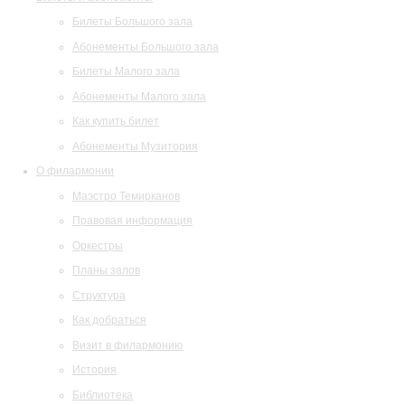
Билеты Большого зала
Абонементы Большого зала
Билеты Малого зала
Абонементы Малого зала
Как купить билет
Абонементы Музитория
О филармонии
Маэстро Темирканов
Правовая информация
Оркестры
Планы залов
Структура
Как добраться
Визит в филармонию
История
Библиотека