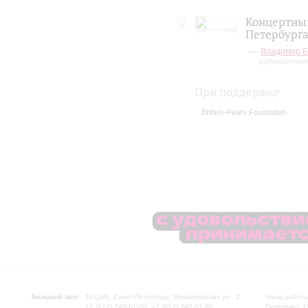
Концертный
Петербург
Владимир Б
художествен
При поддержке
Britten–Pears Foundation
Большой зал:
191186, Санкт-Петербург, Михайловская ул., 2
Часы работы
+7 (812) 240-01-00, +7 (812) 240-01-80
Перерыв с 1