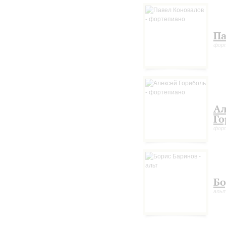
Па
фор
Ал
Го
фор
Бо
аль