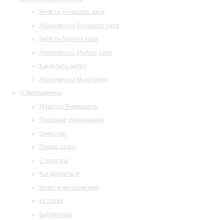
Билеты Большого зала
Абонементы Большого зала
Билеты Малого зала
Абонементы Малого зала
Как купить билет
Абонементы Музитория
О филармонии
Маэстро Темирканов
Правовая информация
Оркестры
Планы залов
Структура
Как добраться
Визит в филармонию
История
Библиотека