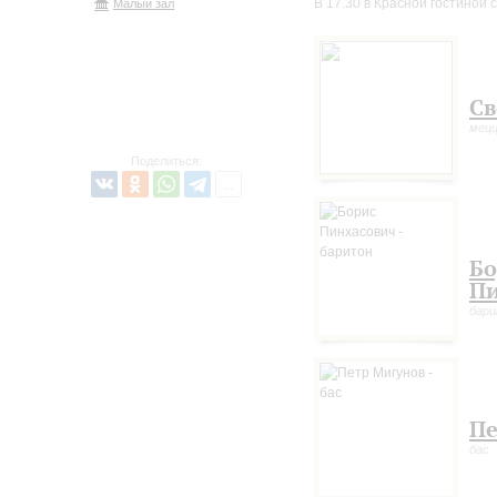
В 17.30 в Красной гостиной 
Малый зал
Св
мецц
Поделиться:
Бо
Пи
бар
Пе
бас