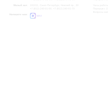
Малый зал:
191011, Санкт-Петербург, Невский пр., 30
Часы работы
+7 (812) 240-01-00, +7 (812) 240-01-70
Перерыв с 1
Вопросы на
Напишите нам:
MAX