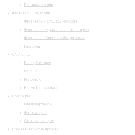
Ресторан и кафе
Фестивали и гастроли
Фестиваль «Площадь Искусств»
Фестиваль «Музыкальная коллекция»
Фестиваль «Барокко в белую ночь»
Гастроли
СМИ о нас
Все публикации
Рецензии
Интервью
Время Шостаковича
Партнеры
Наши партнеры
Фотогалерея
Стать партнером
Просветительские проекты