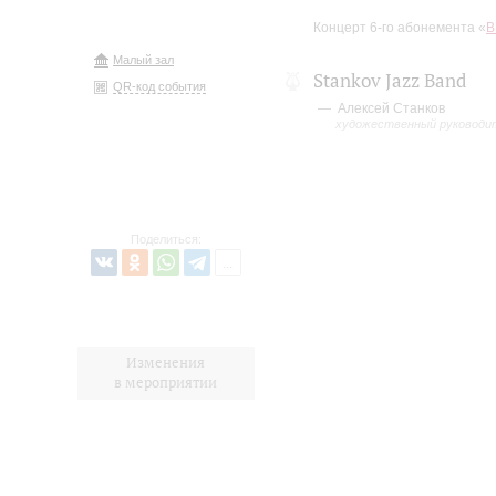
Концерт 6-го абонемента «
В
Малый зал
Stankov Jazz Band
QR-код события
Алексей Станков
художественный руководи
Поделиться:
Изменения
в мероприятии