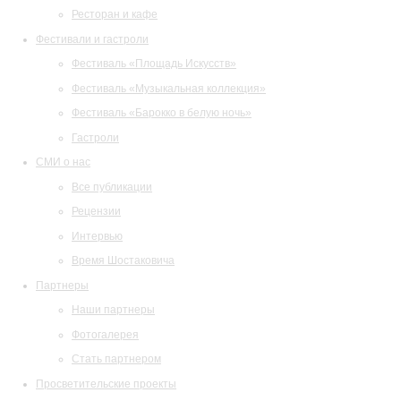
Ресторан и кафе
Фестивали и гастроли
Фестиваль «Площадь Искусств»
Фестиваль «Музыкальная коллекция»
Фестиваль «Барокко в белую ночь»
Гастроли
СМИ о нас
Все публикации
Рецензии
Интервью
Время Шостаковича
Партнеры
Наши партнеры
Фотогалерея
Стать партнером
Просветительские проекты