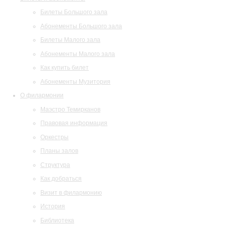
Билеты Большого зала
Абонементы Большого зала
Билеты Малого зала
Абонементы Малого зала
Как купить билет
Абонементы Музитория
О филармонии
Маэстро Темирканов
Правовая информация
Оркестры
Планы залов
Структура
Как добраться
Визит в филармонию
История
Библиотека