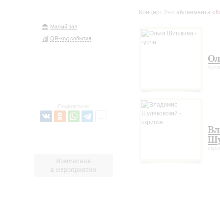
Концерт 2-го абонемента «
К
Малый зал
QR-код события
Ол
гусл
Поделиться:
В
Ш
скри
Изменения
в мероприятии