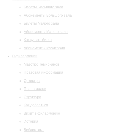
Билеты Большого зала
Абонементы Большого зала
Билеты Малого зала
Абонементы Малого зала
Как купить билет
Абонементы Музитория
О филармонии
Маэстро Темирканов
Правовая информация
Оркестры
Планы залов
Структура
Как добраться
Визит в филармонию
История
Библиотека