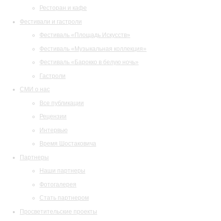
Ресторан и кафе
Фестивали и гастроли
Фестиваль «Площадь Искусств»
Фестиваль «Музыкальная коллекция»
Фестиваль «Барокко в белую ночь»
Гастроли
СМИ о нас
Все публикации
Рецензии
Интервью
Время Шостаковича
Партнеры
Наши партнеры
Фотогалерея
Стать партнером
Просветительские проекты