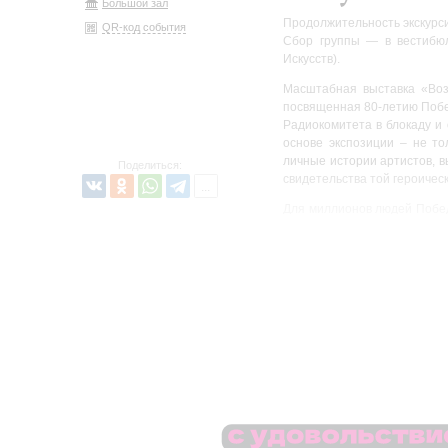
Большой зал
Продолжительность экскурси
QR-код события
Сбор группы — в вестибю
Искусств).
Масштабная выставка «Во
посвященная 80-летию Побе
Радиокомитета в блокаду и 
основе экспозиции – не то
личные истории артистов, 
Поделиться:
свидетельства той героичес
Для миллионов людей Победа
работе, к мирной жизни. 
времени через призму исто
дни войны. Нестандартн
олицетворяющая оркестр 
тематические зоны – созда
затрагивающий душу опыт.
Новосибирском, предлагая с
На выставке представлен
Ленинградской филармони
отреставрированные в рамк
вошли также документы и ар