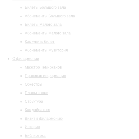
Билеты Большого зала
Абонементы Большого зала
Билеты Малого зала
Абонементы Малого зала
Как купить билет
Абонементы Музитория
О филармонии
Маэстро Темирканов
Правовая информация
Оркестры
Планы залов
Структура
Как добраться
Визит в филармонию
История
Библиотека