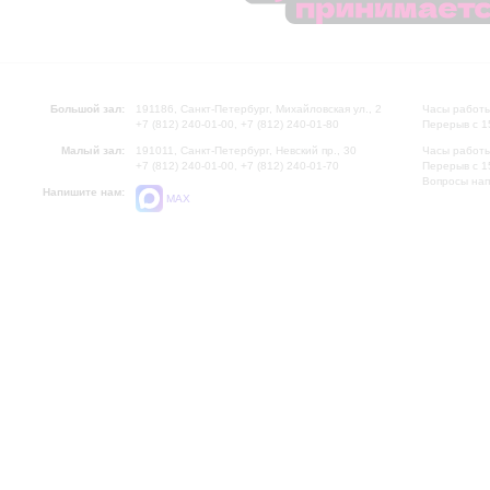
Впервые посетители филарм
сцене Большого зала Лени
Кировского театра Нонны Я
Преображенской, концертну
войны Павла Серебрякова,
Шостаковича Жавдета Айд
Большой зал:
191186, Санкт-Петербург, Михайловская ул., 2
Часы работы
Ленинградской филармонии 
+7 (812) 240-01-00, +7 (812) 240-01-80
Перерыв с 1
Малый зал:
191011, Санкт-Петербург, Невский пр., 30
Часы работы
+7 (812) 240-01-00, +7 (812) 240-01-70
Перерыв с 1
Вопросы на
Напишите нам:
MAX