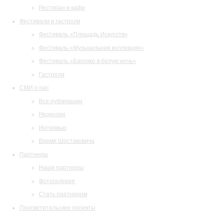
Ресторан и кафе
Фестивали и гастроли
Фестиваль «Площадь Искусств»
Фестиваль «Музыкальная коллекция»
Фестиваль «Барокко в белую ночь»
Гастроли
СМИ о нас
Все публикации
Рецензии
Интервью
Время Шостаковича
Партнеры
Наши партнеры
Фотогалерея
Стать партнером
Просветительские проекты