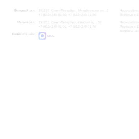
войны Павла Серебрякова,
Шостаковича Жавдета Айд
Большой зал:
191186, Санкт-Петербург, Михайловская ул., 2
Часы работы
Ленинградской филармонии 
+7 (812) 240-01-00, +7 (812) 240-01-80
Перерыв с 1
Малый зал:
191011, Санкт-Петербург, Невский пр., 30
Часы работы
+7 (812) 240-01-00, +7 (812) 240-01-70
Перерыв с 1
Вопросы на
Напишите нам:
MAX