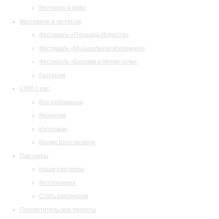
Ресторан и кафе
Фестивали и гастроли
Фестиваль «Площадь Искусств»
Фестиваль «Музыкальная коллекция»
Фестиваль «Барокко в белую ночь»
Гастроли
СМИ о нас
Все публикации
Рецензии
Интервью
Время Шостаковича
Партнеры
Наши партнеры
Фотогалерея
Стать партнером
Просветительские проекты