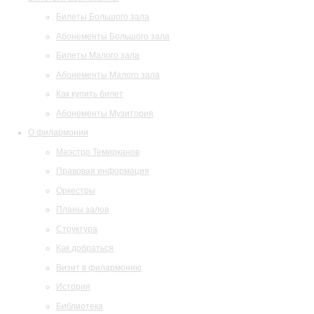
Билеты Большого зала
Абонементы Большого зала
Билеты Малого зала
Абонементы Малого зала
Как купить билет
Абонементы Музитория
О филармонии
Маэстро Темирканов
Правовая информация
Оркестры
Планы залов
Структура
Как добраться
Визит в филармонию
История
Библиотека