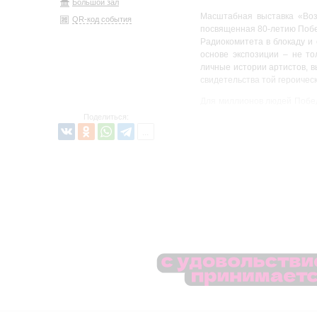
Большой зал
Масштабная выставка «Во
QR-код события
посвященная 80-летию Побе
Радиокомитета в блокаду и 
основе экспозиции – не то
личные истории артистов, 
свидетельства той героичес
Для миллионов людей Победа
работе, к мирной жизни. 
Поделиться:
времени через призму исто
дни войны. Нестандартн
олицетворяющая оркестр 
тематические зоны – созда
затрагивающий душу опыт.
Новосибирском, предлагая с
На выставке представлен
Ленинградской филармони
отреставрированные в рамк
вошли также документы и ар
Впервые посетители филарм
сцене Большого зала Лени
Кировского театра Нонны Я
Преображенской, концертну