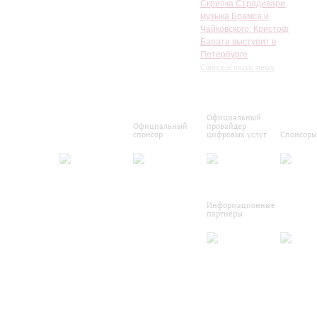
Скрипка Страдивари,
музыка Брамса и
Чайковского: Кристоф
Барати выступит в
Петербурге
Classical music news
Официальный
Официальный
провайдер
спонсор
цифровых услуг
Спонсоры
Информационные
партнёры