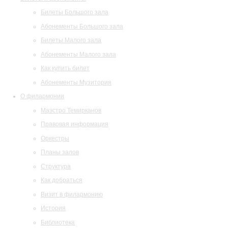
Билеты Большого зала
Абонементы Большого зала
Билеты Малого зала
Абонементы Малого зала
Как купить билет
Абонементы Музитория
О филармонии
Маэстро Темирканов
Правовая информация
Оркестры
Планы залов
Структура
Как добраться
Визит в филармонию
История
Библиотека