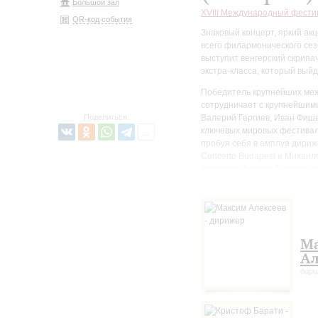
Большой зал
XVIII Международный фести
QR-код события
Знаковый концерт, яркий а
всего филармонического се
выступит венгерский скрипа
экстра-класса, который выйд
Победитель крупнейших меж
сотрудничает с крупнейшими
Поделиться:
Валерий Гергиев, Иван Фише
ключевых мировых фестивале
пробуя себя в амплуа дириж
Concerto Budapest и Михаил
Академии Листа в Будапешт
камерной музыки "Kaposfest"
С Заслуженным коллективом
Скрипичный концерт (1878) 
ритмы финала!) увековечен 
М
Именно Иоахим сыграл реша
Ал
соответствующим ожиданиям 
дир
определения «концерт не для
скрипичной музыки лишь по
связанный с Брамсом многол
предполагавшее симфонизац