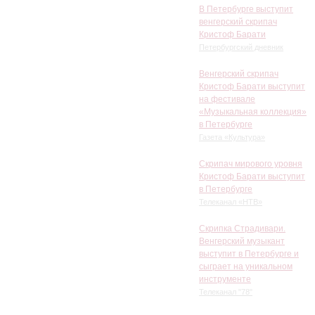
В Петербурге выступит
венгерский скрипач
Кристоф Барати
Петербургский дневник
Венгерский скрипач
Кристоф Барати выступит
на фестивале
«Музыкальная коллекция»
в Петербурге
Газета «Культура»
Скрипач мирового уровня
Кристоф Барати выступит
в Петербурге
Телеканал «НТВ»
Скрипка Страдивари.
Венгерский музыкант
выступит в Петербурге и
сыграет на уникальном
инструменте
Телеканал "78"