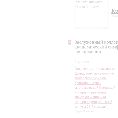
композитора, обсуждал с ни
исполнял. Если бы не огромн
Кр
единственный во всем мире! 
скри
прекраснейших сочинений дл
В программе вечера также –
«Спящая красавица» в силу 
выразительные возможности 
мирового симфонического р
Заслуженный коллек
академический симф
филармонии
Пресса:
Гала-концерт «Классика на
Дворцовой», выступление
венгерского скрипача
Кристофа Барати,
выставка ружей Османской
империи и премьера
спектакля «Жил-был
суфлёр!» (смотреть с 1-й
минуты 20-й секунды)
Первый канал