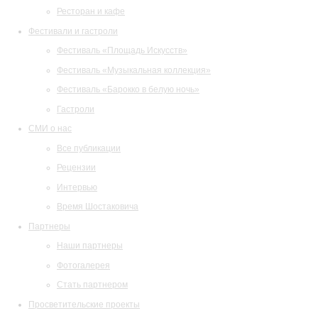
Ресторан и кафе
Фестивали и гастроли
Фестиваль «Площадь Искусств»
Фестиваль «Музыкальная коллекция»
Фестиваль «Барокко в белую ночь»
Гастроли
СМИ о нас
Все публикации
Рецензии
Интервью
Время Шостаковича
Партнеры
Наши партнеры
Фотогалерея
Стать партнером
Просветительские проекты