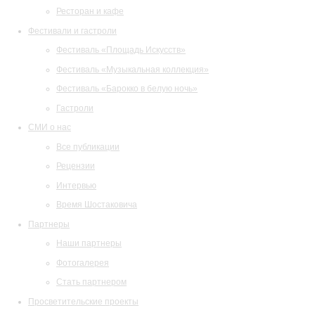
Ресторан и кафе
Фестивали и гастроли
Фестиваль «Площадь Искусств»
Фестиваль «Музыкальная коллекция»
Фестиваль «Барокко в белую ночь»
Гастроли
СМИ о нас
Все публикации
Рецензии
Интервью
Время Шостаковича
Партнеры
Наши партнеры
Фотогалерея
Стать партнером
Просветительские проекты