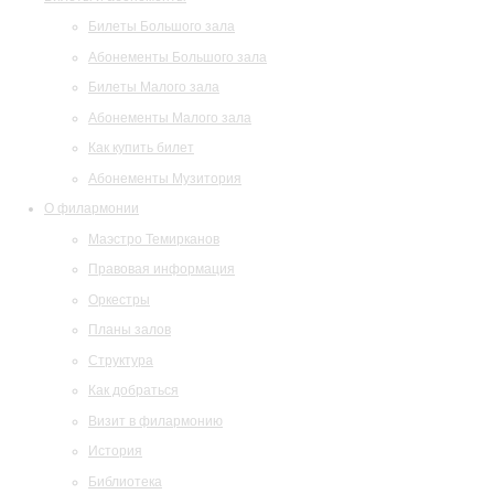
Билеты Большого зала
Абонементы Большого зала
Билеты Малого зала
Абонементы Малого зала
Как купить билет
Абонементы Музитория
О филармонии
Маэстро Темирканов
Правовая информация
Оркестры
Планы залов
Структура
Как добраться
Визит в филармонию
История
Библиотека