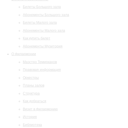
Билеты Большого зала
Абонементы Большого зала
Билеты Малого зала
Абонементы Малого зала
Как купить билет
Абонементы Музитория
О филармонии
Маэстро Темирканов
Правовая информация
Оркестры
Планы залов
Структура
Как добраться
Визит в филармонию
История
Библиотека