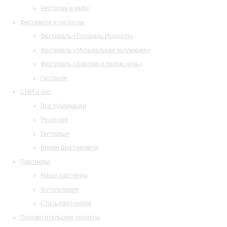
Ресторан и кафе
Фестивали и гастроли
Фестиваль «Площадь Искусств»
Фестиваль «Музыкальная коллекция»
Фестиваль «Барокко в белую ночь»
Гастроли
СМИ о нас
Все публикации
Рецензии
Интервью
Время Шостаковича
Партнеры
Наши партнеры
Фотогалерея
Стать партнером
Просветительские проекты