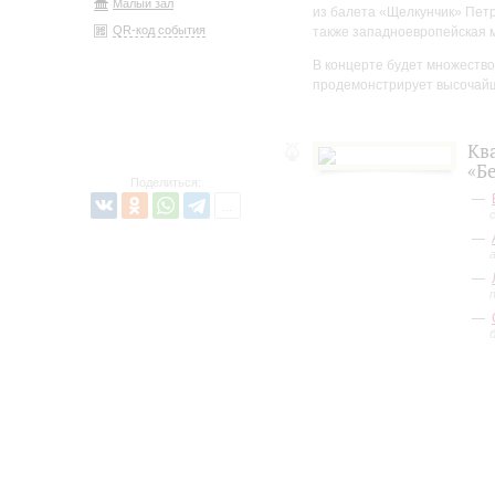
Малый зал
из балета «Щелкунчик» Петр
QR-код события
также западноевропейская 
В концерте будет множество
продемонстрирует высочайш
Кв
«Б
Поделиться: