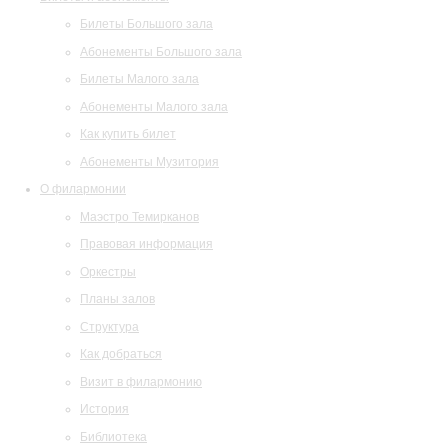
Билеты Большого зала
Абонементы Большого зала
Билеты Малого зала
Абонементы Малого зала
Как купить билет
Абонементы Музитория
О филармонии
Маэстро Темирканов
Правовая информация
Оркестры
Планы залов
Структура
Как добраться
Визит в филармонию
История
Библиотека