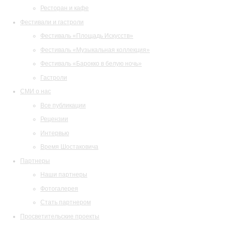
Ресторан и кафе
Фестивали и гастроли
Фестиваль «Площадь Искусств»
Фестиваль «Музыкальная коллекция»
Фестиваль «Барокко в белую ночь»
Гастроли
СМИ о нас
Все публикации
Рецензии
Интервью
Время Шостаковича
Партнеры
Наши партнеры
Фотогалерея
Стать партнером
Просветительские проекты