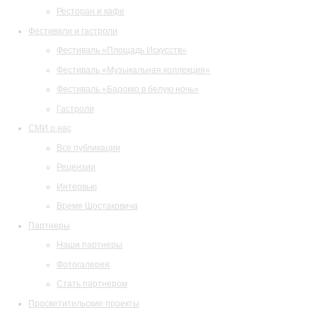
Ресторан и кафе
Фестивали и гастроли
Фестиваль «Площадь Искусств»
Фестиваль «Музыкальная коллекция»
Фестиваль «Барокко в белую ночь»
Гастроли
СМИ о нас
Все публикации
Рецензии
Интервью
Время Шостаковича
Партнеры
Наши партнеры
Фотогалерея
Стать партнером
Просветительские проекты