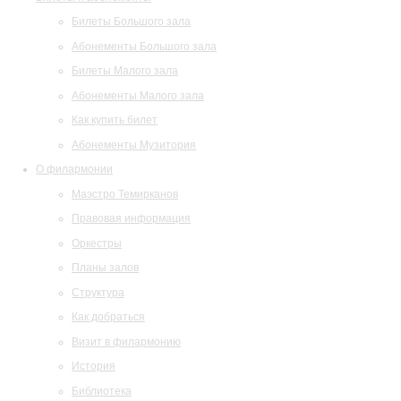
Билеты Большого зала
Абонементы Большого зала
Билеты Малого зала
Абонементы Малого зала
Как купить билет
Абонементы Музитория
О филармонии
Маэстро Темирканов
Правовая информация
Оркестры
Планы залов
Структура
Как добраться
Визит в филармонию
История
Библиотека