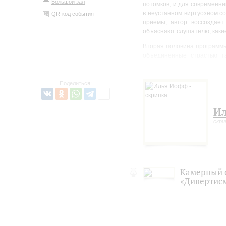
Большой зал
потомков, и для современни
в неустанном виртуозном со
QR-код события
приемы, автор воссоздае
объясняют слушателю, какие
Вторая половина программы
объединенные страстью т
оркестра и солирующей скри
цитат из концертов-прарод
полушариях: когда в южном, 
Поделиться:
И
скри
Камерный 
«Дивертис