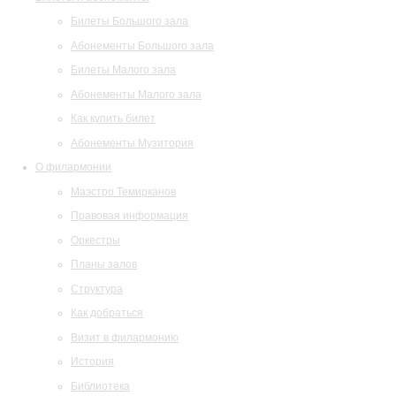
Билеты Большого зала
Абонементы Большого зала
Билеты Малого зала
Абонементы Малого зала
Как купить билет
Абонементы Музитория
О филармонии
Маэстро Темирканов
Правовая информация
Оркестры
Планы залов
Структура
Как добраться
Визит в филармонию
История
Библиотека