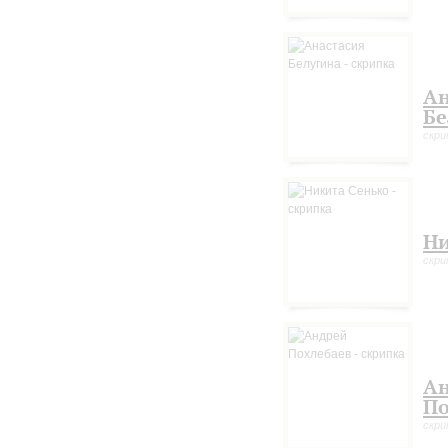
Ан
Бе
скри
Ни
скри
А
По
скри