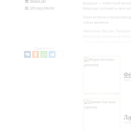
Малый зал
ведущая — известный музык
QR-код события
Вивальди заложил в свои ш
Такая встреча в преднового
тайны времени.
«Виртуозы России | Русская
концертов скрипичной вирту
солистов «Мастерской скрип
квартета имени Давида Ойст
Поделиться:
Проект создан для продолж
участие знаменитые россий
русской скрипичной школы, 
скрипичной музыки.
Фё
дир
Да
скри