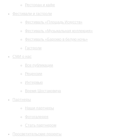
Ресторан и кафе
Фестивали и гастроли
Фестиваль «Площадь Искусств»
Фестиваль «Музыкальная коллекция»
Фестиваль «Барокко в белую ночь»
Гастроли
СМИ о нас
Все публикации
Рецензии
Интервью
Время Шостаковича
Партнеры
Наши партнеры
Фотогалерея
Стать партнером
Просветительские проекты