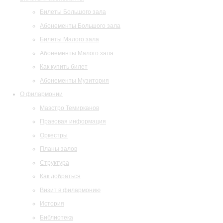
Билеты Большого зала
Абонементы Большого зала
Билеты Малого зала
Абонементы Малого зала
Как купить билет
Абонементы Музитория
О филармонии
Маэстро Темирканов
Правовая информация
Оркестры
Планы залов
Структура
Как добраться
Визит в филармонию
История
Библиотека