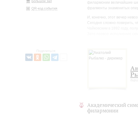
Большой зал
филармонии величайшие шед
фрагменты знаменитых опер 
QR-код события
И, конечно, этот вечер нев
Сегодня сложно поверить, ч
Чайковским в 1892 году, по
Зато первое исполнение сю
композитором в Зале Дворя
успехом. Сегодня она – укр
Поделиться:
Ан
Р
дир
Академический сим
филармонии