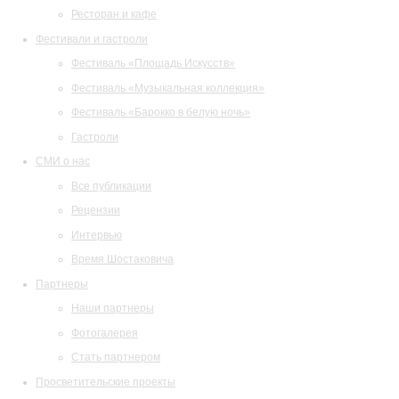
Ресторан и кафе
Фестивали и гастроли
Фестиваль «Площадь Искусств»
Фестиваль «Музыкальная коллекция»
Фестиваль «Барокко в белую ночь»
Гастроли
СМИ о нас
Все публикации
Рецензии
Интервью
Время Шостаковича
Партнеры
Наши партнеры
Фотогалерея
Стать партнером
Просветительские проекты