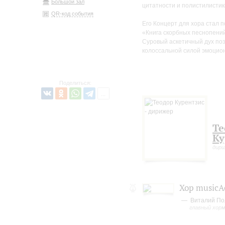
Большой зал
цитатности и полистилистик
QR-код события
Его Концерт для хора стал
«Книга скорбных песнопений
Суровый аскетичный дух поэ
колоссальной силой эмоцион
Поделиться:
Те
Ку
дир
Хор musicA
Виталий По
главный хор