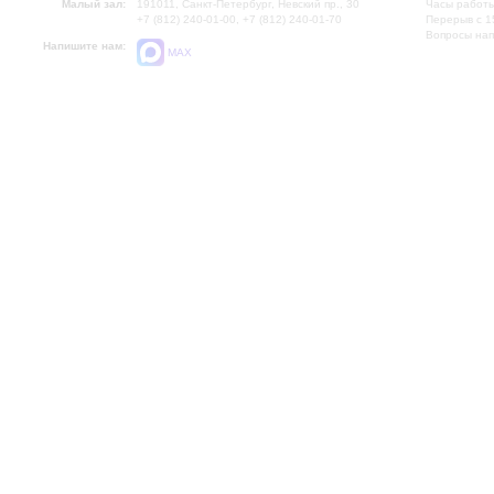
Малый зал:
191011, Санкт-Петербург, Невский пр., 30
Часы работы
+7 (812) 240-01-00, +7 (812) 240-01-70
Перерыв с 1
Вопросы на
Напишите нам:
MAX