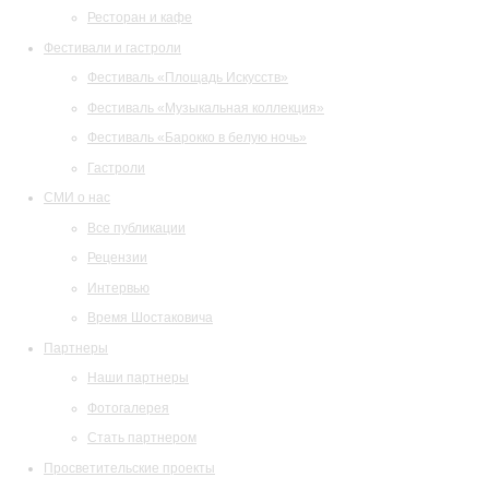
Ресторан и кафе
Фестивали и гастроли
Фестиваль «Площадь Искусств»
Фестиваль «Музыкальная коллекция»
Фестиваль «Барокко в белую ночь»
Гастроли
СМИ о нас
Все публикации
Рецензии
Интервью
Время Шостаковича
Партнеры
Наши партнеры
Фотогалерея
Стать партнером
Просветительские проекты