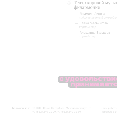
Театр хоровой музы
филармонии
Людмила Лицова
художественный руководит
Елена Мельникова
хормейстер
Александр Балашов
хормейстер
Большой зал:
191186, Санкт-Петербург, Михайловская ул., 2
Часы работы
+7 (812) 240-01-00, +7 (812) 240-01-80
Перерыв с 1