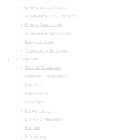
Билеты Большого зала
Абонементы Большого зала
Билеты Малого зала
Абонементы Малого зала
Как купить билет
Абонементы Музитория
О филармонии
Маэстро Темирканов
Правовая информация
Оркестры
Планы залов
Структура
Как добраться
Визит в филармонию
История
Библиотека