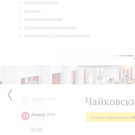
Творческие встречи
Выставки
Издания филармонии
Образовательные программы
Инклюзивные и специальные проекты
Чайковски
Апреля
2016
28
четверг
Апреля
2016
29
Концерт перенесен на
2
пятница
20:00