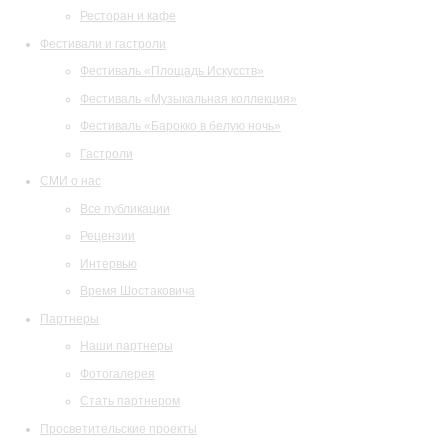
Ресторан и кафе
Фестивали и гастроли
Фестиваль «Площадь Искусств»
Фестиваль «Музыкальная коллекция»
Фестиваль «Барокко в белую ночь»
Гастроли
СМИ о нас
Все публикации
Рецензии
Интервью
Время Шостаковича
Партнеры
Наши партнеры
Фотогалерея
Стать партнером
Просветительские проекты