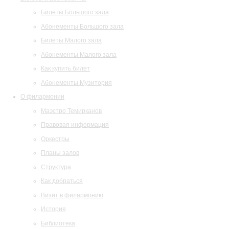
Билеты Большого зала
Абонементы Большого зала
Билеты Малого зала
Абонементы Малого зала
Как купить билет
Абонементы Музитория
О филармонии
Маэстро Темирканов
Правовая информация
Оркестры
Планы залов
Структура
Как добраться
Визит в филармонию
История
Библиотека