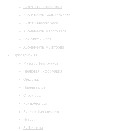
Билеты Большого зала
Абонементы Большого зала
Билеты Малого зала
Абонементы Малого зала
Как купить билет
Абонементы Музитория
О филармонии
Маэстро Темирканов
Правовая информация
Оркестры
Планы залов
Структура
Как добраться
Визит в филармонию
История
Библиотека