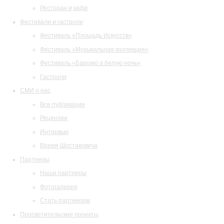
Ресторан и кафе
Фестивали и гастроли
Фестиваль «Площадь Искусств»
Фестиваль «Музыкальная коллекция»
Фестиваль «Барокко в белую ночь»
Гастроли
СМИ о нас
Все публикации
Рецензии
Интервью
Время Шостаковича
Партнеры
Наши партнеры
Фотогалерея
Стать партнером
Просветительские проекты