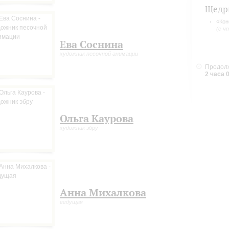
Щедр
«Кон
(с ч
Ева Соснина
художник песочной анимации
Продолж
2 часа 
Ольга Каурова
художник эбру
Анна Михалкова
ведущая