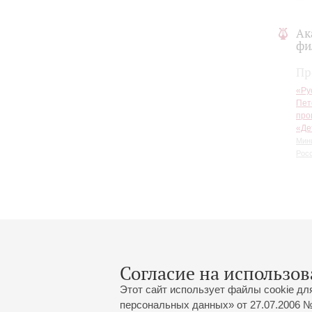
Ак
фи
Пр
«Ру
Пет
про
«Де
Мин
Рос
Согласие на использов
Этот сайт использует файлы cookie дл
персональных данных» от 27.07.2006 №