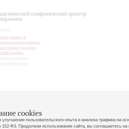
адемический симфонический оркестр
лармонии
есса:
сские сказки»: В
ербургской филармонии
шел концерт из цикла
тский альбом»
истерство культуры
сийской Федерации
ание cookies
я улучшения пользовательского опыта и анализа трафика на ос
 152-ФЗ. Продолжая использование сайта, вы соглашаетесь на 