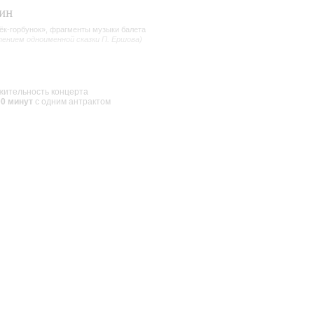
ин
ёк-горбунок», фрагменты музыки балета
тением одноименной сказки П. Ершова)
ительность концерта
00 минут
с одним антрактом