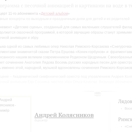
ограмма с песочной анимацией и картинами на воде в т
церт 11-го абонемента «
Детский альбом
»
вные концерты по выходным и праздничным дням для детей и их родителей
немент «Детские сцены», созданный для самых маленьких слушателей филар
должится сказочной программой, в которой звучащие образы станут зримыми 
очной анимации и эбру.
ыка одной из самых любимых опер Николая Римского-Корсакова «Снегурочка»
гментами знаменитой сказки Петра Ершова «Конек-горбунов» и фрагментам
исанного нашим великим современником Родионом Щедриным. Своеобразным
нет сочинение Анатолия Лядова Восемь русских народных песен для оркестра 
ь именно этой, народной, музыкой вдохновлены сочинения Римского-Корсако
сцене – Академический симфонический оркестр под управлением Андрея Кол
очной анимации Ева Соснина, мастер эбру Ольга Каурова. Ведущая абонемент
о, знакомая маленьким слушателям по программе «Спокойной ночи, малыши!
Лядо
Восе
Андрей Колясников
Римск
дирижёр
«Сне