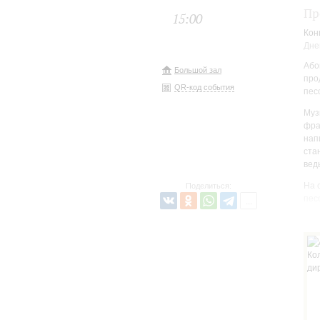
Пр
15:00
Кон
Дне
Або
Большой зал
про
QR-код события
пес
Муз
фра
нап
ста
вед
На 
Поделиться:
пес
кин