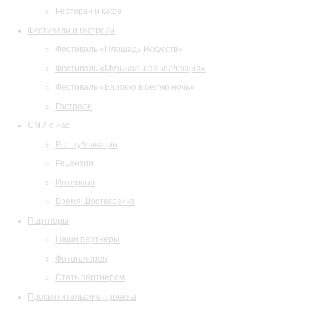
Ресторан и кафе
Фестивали и гастроли
Фестиваль «Площадь Искусств»
Фестиваль «Музыкальная коллекция»
Фестиваль «Барокко в белую ночь»
Гастроли
СМИ о нас
Все публикации
Рецензии
Интервью
Время Шостаковича
Партнеры
Наши партнеры
Фотогалерея
Стать партнером
Просветительские проекты