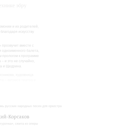
ехнике эбру
монии и их родителей,
благодаря искусству
 прозвучит вместе с
и одноименного балета,
 прологом к программе
– и это не случайно,
ва и Щедрина.
ясникова, художница
а – актриса театра и
» Анна Михалкова.
в
мь русских народных песен для оркестра
ий-Корсаков
гурочка», сюита из оперы