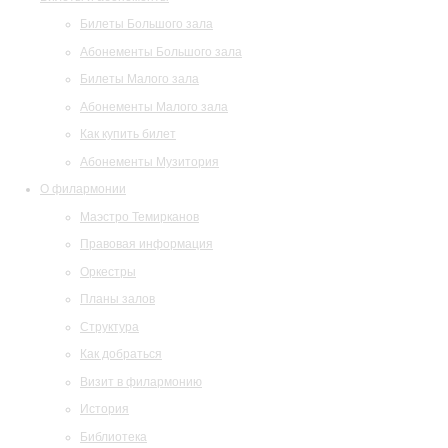
Билеты Большого зала
Абонементы Большого зала
Билеты Малого зала
Абонементы Малого зала
Как купить билет
Абонементы Музитория
О филармонии
Маэстро Темирканов
Правовая информация
Оркестры
Планы залов
Структура
Как добраться
Визит в филармонию
История
Библиотека