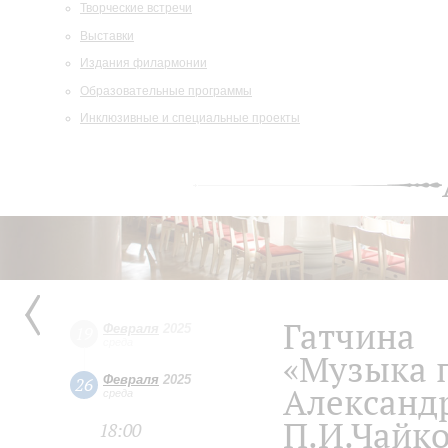
Творческие встречи
Выставки
Издания филармонии
Образовательные программы
Инклюзивные и специальные проекты
Гатчина
Февраля
2025
19
среда
«Музыка п
Февраля
2025
26
Александр
среда
П.И.Чайк
18:00