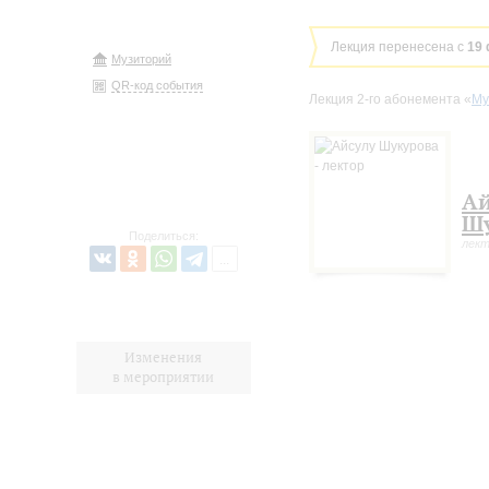
Лекция перенесена с
19
Музиторий
QR-код события
Лекция 2-го абонемента «
Му
Ай
Шу
Поделиться:
лек
Изменения
в мероприятии