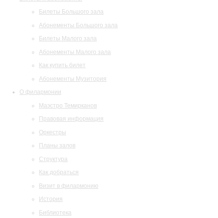
Билеты Большого зала
Абонементы Большого зала
Билеты Малого зала
Абонементы Малого зала
Как купить билет
Абонементы Музитория
О филармонии
Маэстро Темирканов
Правовая информация
Оркестры
Планы залов
Структура
Как добраться
Визит в филармонию
История
Библиотека