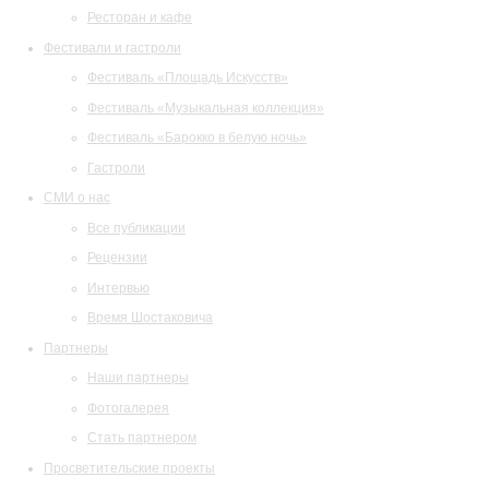
Ресторан и кафе
Фестивали и гастроли
Фестиваль «Площадь Искусств»
Фестиваль «Музыкальная коллекция»
Фестиваль «Барокко в белую ночь»
Гастроли
СМИ о нас
Все публикации
Рецензии
Интервью
Время Шостаковича
Партнеры
Наши партнеры
Фотогалерея
Стать партнером
Просветительские проекты