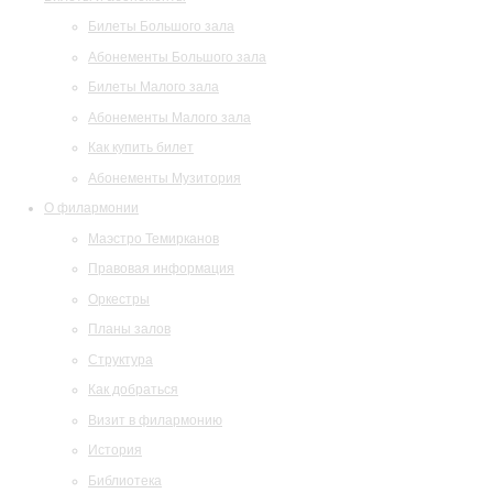
Билеты Большого зала
Абонементы Большого зала
Билеты Малого зала
Абонементы Малого зала
Как купить билет
Абонементы Музитория
О филармонии
Маэстро Темирканов
Правовая информация
Оркестры
Планы залов
Структура
Как добраться
Визит в филармонию
История
Библиотека