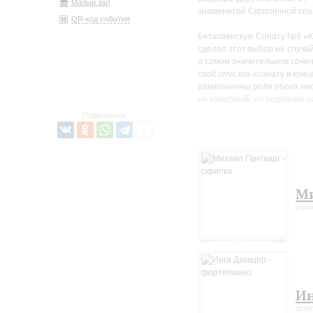
Малый зал
знаменитой Скрипичной сон
QR-код события
Бетховенскую Сонату №9 «К
сделал этот выбор не случа
о самом значительном сочин
свой опус как «сонату в ко
равнозначны роли обоих инс
не камерный, но подлинно 
Поделиться:
Михаил Гантварг – известны
Петербурга». Музыкант, выпу
его выступления проходят в
Люксембурге. Инга Дзекцер в
рубежом – в Италии (Фестив
Португалии, Франции, ОАЭ (“
Ми
В числе записей пианистки
скри
Королевы Елизаветы в Брюс
тайваньским скрипачом Юй-
Ин
фор