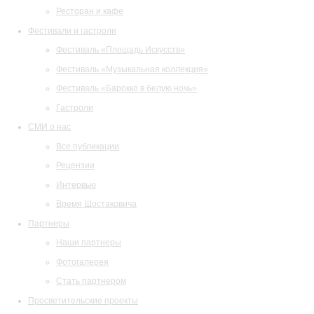
Ресторан и кафе
Фестивали и гастроли
Фестиваль «Площадь Искусств»
Фестиваль «Музыкальная коллекция»
Фестиваль «Барокко в белую ночь»
Гастроли
СМИ о нас
Все публикации
Рецензии
Интервью
Время Шостаковича
Партнеры
Наши партнеры
Фотогалерея
Стать партнером
Просветительские проекты