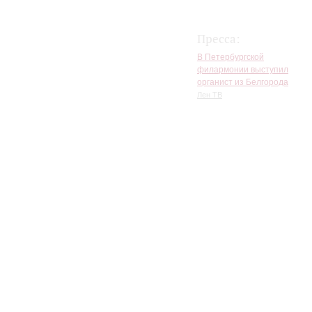
Пресса:
В Петербургской
филармонии выступил
органист из Белгорода
Лен ТВ