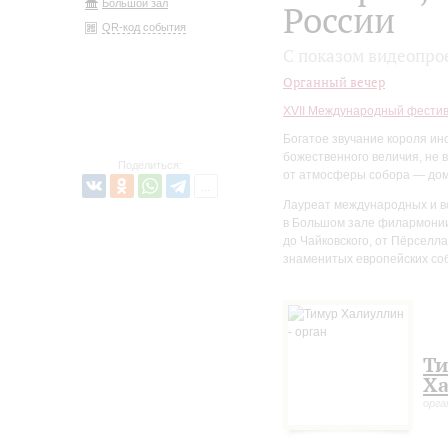
Большой зал
России
QR-код события
С показом видеопро
Органный вечер
XVII Международный фестив
Богатое звучание короля ин
божественного величия, не 
Поделиться:
от атмосферы собора — дома
Лауреат международных и вс
в Большом зале филармонии
до Чайковского, от Пёрселл
знаменитых европейских собо
Т
Ха
орга