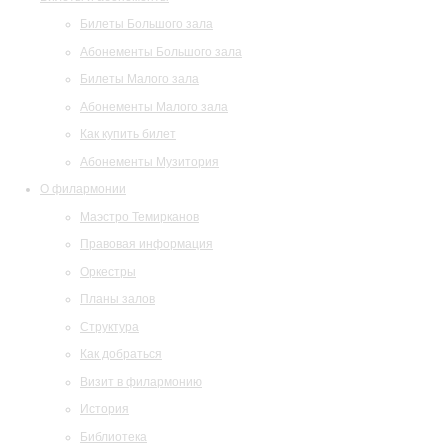
Билеты Большого зала
Абонементы Большого зала
Билеты Малого зала
Абонементы Малого зала
Как купить билет
Абонементы Музитория
О филармонии
Маэстро Темирканов
Правовая информация
Оркестры
Планы залов
Структура
Как добраться
Визит в филармонию
История
Библиотека