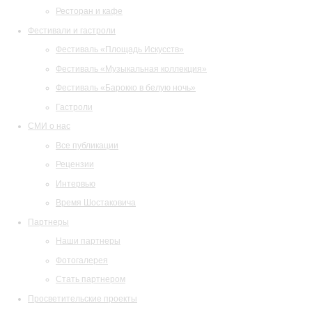
Ресторан и кафе
Фестивали и гастроли
Фестиваль «Площадь Искусств»
Фестиваль «Музыкальная коллекция»
Фестиваль «Барокко в белую ночь»
Гастроли
СМИ о нас
Все публикации
Рецензии
Интервью
Время Шостаковича
Партнеры
Наши партнеры
Фотогалерея
Стать партнером
Просветительские проекты