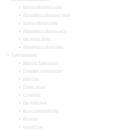
Билеты Большого зала
Абонементы Большого зала
Билеты Малого зала
Абонементы Малого зала
Как купить билет
Абонементы Музитория
О филармонии
Маэстро Темирканов
Правовая информация
Оркестры
Планы залов
Структура
Как добраться
Визит в филармонию
История
Библиотека