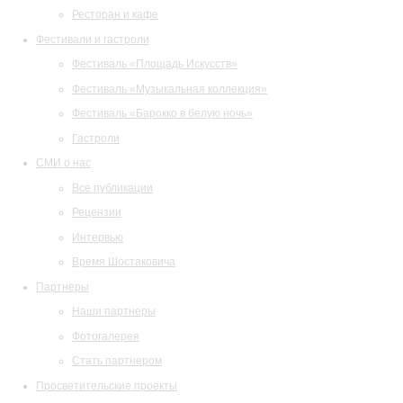
Ресторан и кафе
Фестивали и гастроли
Фестиваль «Площадь Искусств»
Фестиваль «Музыкальная коллекция»
Фестиваль «Барокко в белую ночь»
Гастроли
СМИ о нас
Все публикации
Рецензии
Интервью
Время Шостаковича
Партнеры
Наши партнеры
Фотогалерея
Стать партнером
Просветительские проекты