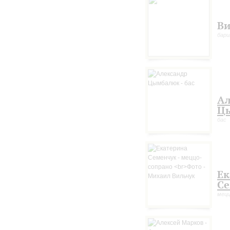
Ви
бар
Ал
Ц
бас
Ек
Се
мецц