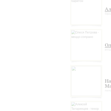
Ал
бар
Ол
мецц
Н
М
тен