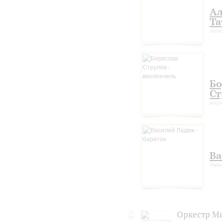
Ал
Та
тен
Бо
Ст
виол
Ва
бар
Оркестр Ми