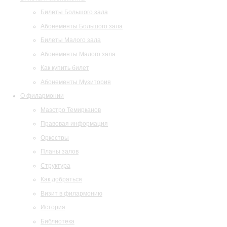
Билеты Большого зала
Абонементы Большого зала
Билеты Малого зала
Абонементы Малого зала
Как купить билет
Абонементы Музитория
О филармонии
Маэстро Темирканов
Правовая информация
Оркестры
Планы залов
Структура
Как добраться
Визит в филармонию
История
Библиотека