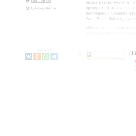
Большой зал
любви, а также музыку из п
прозвучат в этот вечер, из
QR-код события
настоящего и прошлого, в и
World Тиле – Вайса и други
«Мне интересно искусство и
раскрывается личность и м
времени, прямо на сцене. В
Именно он создаёт ежесекун
говорит руководитель оркес
Поделиться:
Chi