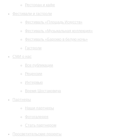
Ресторан и кафе
Фестивали и гастроли
Фестиваль «Площадь Искусств»
Фестиваль «Музыкальная коллекция»
Фестиваль «Барокко в белую ночь»
Гастроли
СМИ о нас
Все публикации
Рецензии
Интервью
Время Шостаковича
Партнеры
Наши партнеры
Фотогалерея
Стать партнером
Просветительские проекты