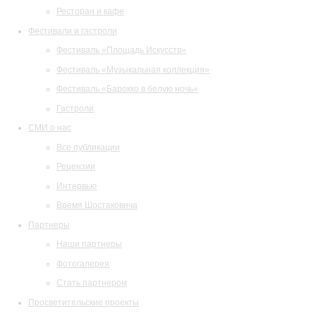
Ресторан и кафе
Фестивали и гастроли
Фестиваль «Площадь Искусств»
Фестиваль «Музыкальная коллекция»
Фестиваль «Барокко в белую ночь»
Гастроли
СМИ о нас
Все публикации
Рецензии
Интервью
Время Шостаковича
Партнеры
Наши партнеры
Фотогалерея
Стать партнером
Просветительские проекты