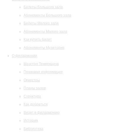
Билеты Большого зала
Абонементы Большого зала
Билеты Малого зала
Абонементы Малого зала
Как купить билет
Абонементы Музитория
О филармонии
Маэстро Темирканов
Правовая информация
Оркестры
Планы залов
Структура
Как добраться
Визит в филармонию
История
Библиотека