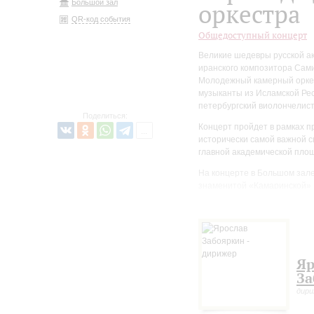
Большой зал
оркестра
QR-код события
Общедоступный концерт
Великие шедевры русской а
иранского композитора Сами
Молодежный камерный оркест
музыканты из Исламской Рес
петербургский виолончелист
Поделиться:
Концерт пройдет в рамках п
исторически самой важной сц
главной академической пло
На концерте в Большом зал
знаменитой «Камаринской» 
Вариации на тему рококо дл
«Серенаду я сочинил по вну
лишенная настоящих достоин
прочно вошла в репертуар и 
Праге, Париже, Лондоне, Бе
Яр
интонация, без которой сло
За
звучат две подлинных русск
дир
музыке XVIII столетия – к т
содержатся строки о «наме