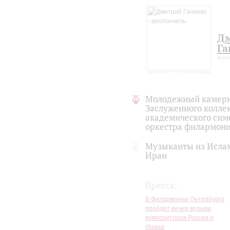
Важную роль во взаимодейст
Петербург – Тегеран» играе
Д
Га
виол
Молодежный камерн
Заслуженного колле
академического сим
оркестра филармон
Музыканты из Исла
Иран
Пресса:
В Филармонии Петербурга
пройдет вечер музыки
композиторов России и
Ирана