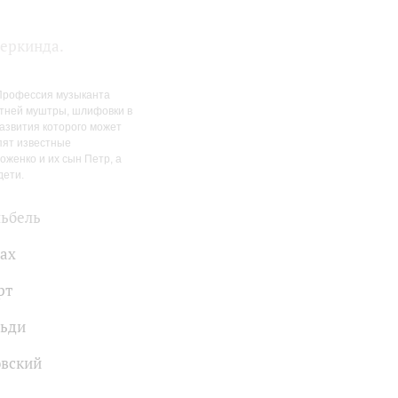
деркинда.
 Профессия музыканта
етней муштры, шлифовки в
развития которого может
пят известные
женко и их сын Петр, а
дети.
ьбель
Бах
рт
льди
вский