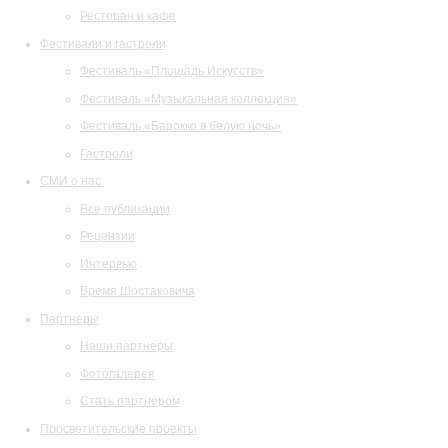
Ресторан и кафе
Фестивали и гастроли
Фестиваль «Площадь Искусств»
Фестиваль «Музыкальная коллекция»
Фестиваль «Барокко в белую ночь»
Гастроли
СМИ о нас
Все публикации
Рецензии
Интервью
Время Шостаковича
Партнеры
Наши партнеры
Фотогалерея
Стать партнером
Просветительские проекты