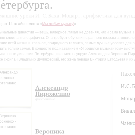
етербурга.
машние уроки И.-С. Баха. Моцарт: арифметика для вун
церт 14-го абонемента «
Мы любим музыку!
»
ыкальные династии — вещь, наверное, такая же древняя, как и сама музыка.
йне сложна и специфична. Она требует обучения с раннего возраста, многол
ение всей жизни и, главное, природного таланта, самые лучшие условия для 
дать только семья. В концерте под названием «Я родился музыкантом» высту
ыкальные династии Петербурга, пианисты-супруги Александр и Вероника Пиро
же скрипач Владимир Шуляковский, его жена певица Виктория Евтодьева и их 
Пахел
И.С. 
Александр
Пироженко
Моца
фортепиано
Вива
Чайко
Вероника