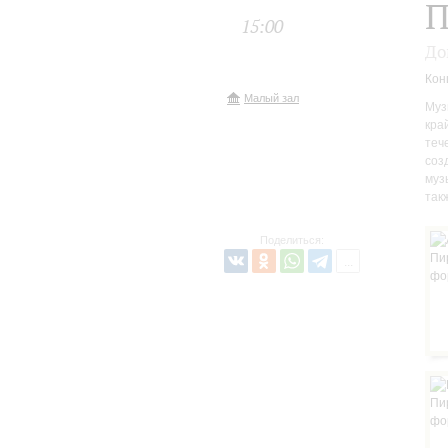
П
15:00
До
Кон
Малый зал
Муз
кра
теч
соз
муз
так
Поделиться: