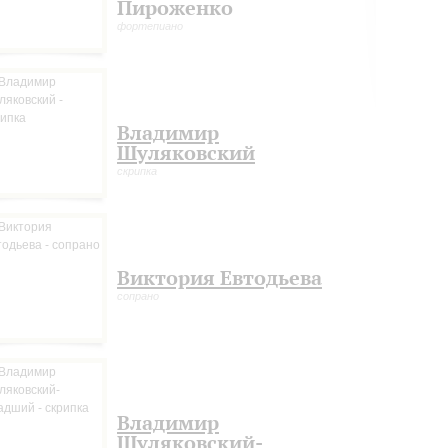
Пироженко
фортепиано
Владимир
Шуляковский
скрипка
Виктория Евтодьева
сопрано
Владимир
Шуляковский-