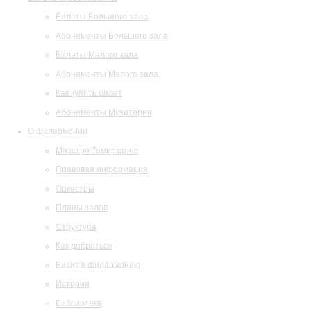
Билеты Большого зала
Абонементы Большого зала
Билеты Малого зала
Абонементы Малого зала
Как купить билет
Абонементы Музитория
О филармонии
Маэстро Темирканов
Правовая информация
Оркестры
Планы залов
Структура
Как добраться
Визит в филармонию
История
Библиотека