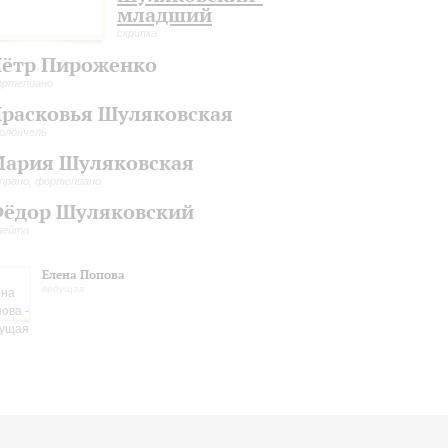
младший
скрипка
ётр Пироженко
ортепиано
расковья Шуляковская
олончель
ария Шуляковская
прано, фортепиано
ёдор Шуляковский
лейта
Елена Попова
ведущая