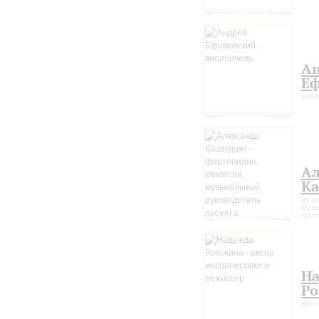
А
Е
виол
Ал
К
форт
музы
про
Н
Ро
авто