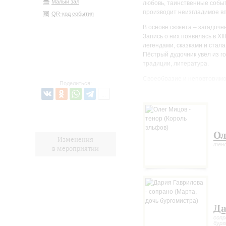
Малый зал
любовь, таинственные событ
производит неизгладимое вп
QR-код события
В основе сюжета – загадочн
Запись о них появилась в XI
легендами, сказками и стала
Пёстрый дудочник увёл из г
традиции, литература.
Своеобразие и неповторимое
Поделиться:
гениальная лира Гёте, поэз
музыке. Разнообразные по 
великой и разноликой эпох
радость, они образуют цель
новизной сюжет.
Ол
Изменения
Постановка Театра «Реплик
тено
в мероприятии
музыкально-драматический ж
Спектакль дипломант фести
Да
сопр
бург