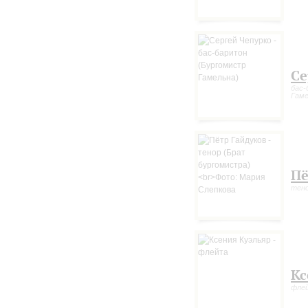
Се
бас-
Гаме
Пё
тено
Кс
фле