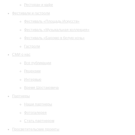
Ресторан и кафе
Фестивали и гастроли
Фестиваль «Площадь Искусств»
Фестиваль «Музыкальная коллекция»
Фестиваль «Барокко в белую ночь»
Гастроли
СМИ о нас
Все публикации
Рецензии
Интервью
Время Шостаковича
Партнеры
Наши партнеры
Фотогалерея
Стать партнером
Просветительские проекты