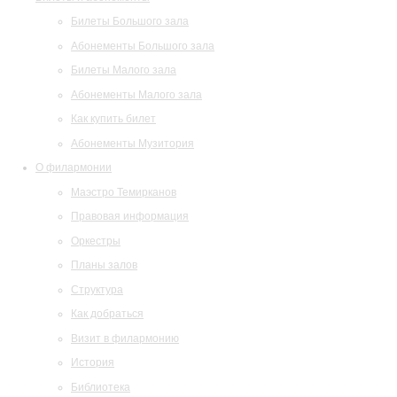
Билеты Большого зала
Абонементы Большого зала
Билеты Малого зала
Абонементы Малого зала
Как купить билет
Абонементы Музитория
О филармонии
Маэстро Темирканов
Правовая информация
Оркестры
Планы залов
Структура
Как добраться
Визит в филармонию
История
Библиотека