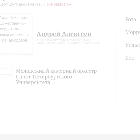
церт 10-го абонемента «
I love оркестр!
»
Рота
Морр
Андрей Алексеев
художественный руководитель,
главный дирижёр и солист (аккордеон)
Уиль
Бок
Молодежный камерный оркестр
Санкт-Петербургского
Университета