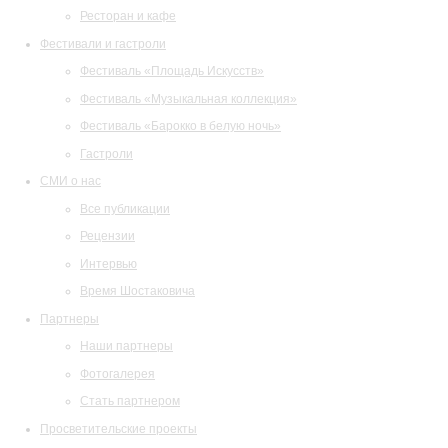
Ресторан и кафе
Фестивали и гастроли
Фестиваль «Площадь Искусств»
Фестиваль «Музыкальная коллекция»
Фестиваль «Барокко в белую ночь»
Гастроли
СМИ о нас
Все публикации
Рецензии
Интервью
Время Шостаковича
Партнеры
Наши партнеры
Фотогалерея
Стать партнером
Просветительские проекты