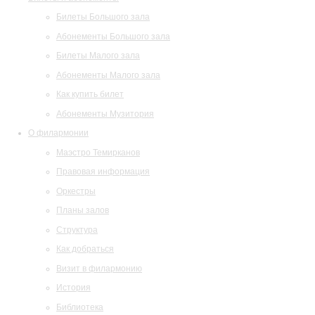
Билеты Большого зала
Абонементы Большого зала
Билеты Малого зала
Абонементы Малого зала
Как купить билет
Абонементы Музитория
О филармонии
Маэстро Темирканов
Правовая информация
Оркестры
Планы залов
Структура
Как добраться
Визит в филармонию
История
Библиотека