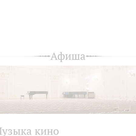
Афиша
узыка кино