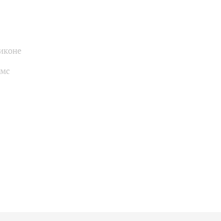
иконе
ямс