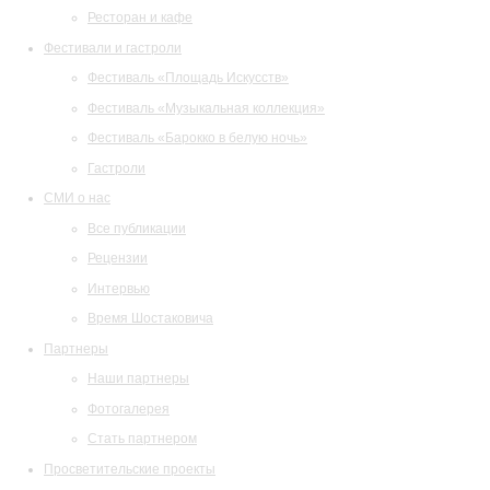
Ресторан и кафе
Фестивали и гастроли
Фестиваль «Площадь Искусств»
Фестиваль «Музыкальная коллекция»
Фестиваль «Барокко в белую ночь»
Гастроли
СМИ о нас
Все публикации
Рецензии
Интервью
Время Шостаковича
Партнеры
Наши партнеры
Фотогалерея
Стать партнером
Просветительские проекты