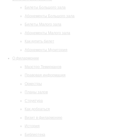
Билеты Большого зала
Абонементы Большого зала
Билеты Малого зала
Абонементы Малого зала
Как купить билет
Абонементы Музитория
О филармонии
Маэстро Темирканов
Правовая информация
Оркестры
Планы залов
Структура
Как добраться
Визит в филармонию
История
Библиотека