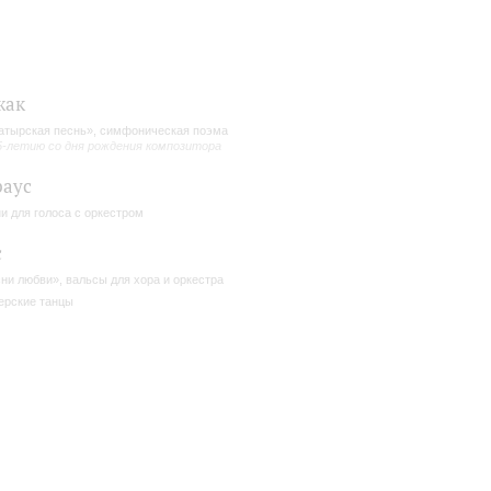
жак
атырская песнь», симфоническая поэма
5-летию со дня рождения композитора
раус
и для голоса с оркестром
с
ни любви», вальсы для хора и оркестра
ерские танцы