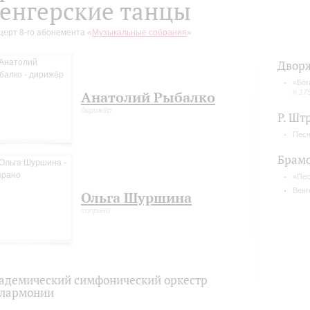
енгерские танцы
церт 8-го абонемента «
Музыкальные собрания
»
Двор
«Бог
К 17
Анатолий Рыбалко
дирижёр
Р. Шт
Песн
Брам
«Пес
Венг
Ольга Шуршина
сопрано
адемический симфонический оркестр
лармонии