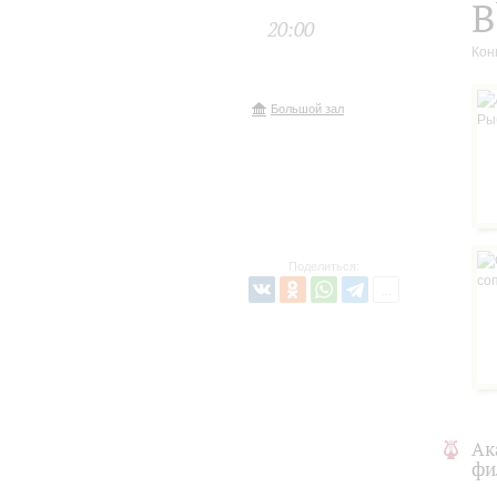
В
20:00
Кон
Большой зал
Поделиться:
Ак
фи