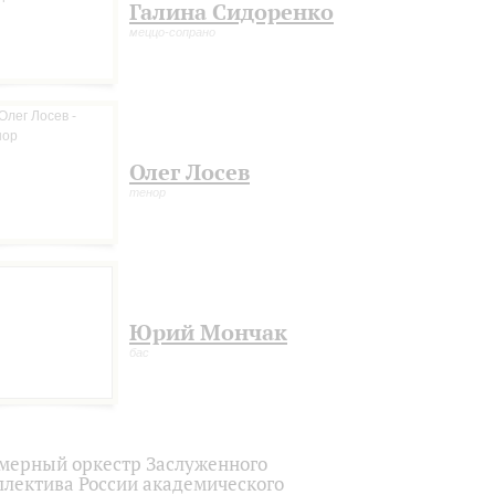
Галина Сидоренко
меццо-сопрано
Олег Лосев
тенор
Юрий Мончак
бас
мерный оркестр Заслуженного
ллектива России академического