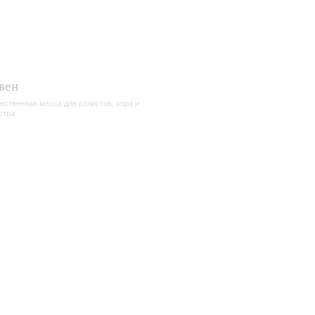
вен
ественная месса для солистов, хора и
стра