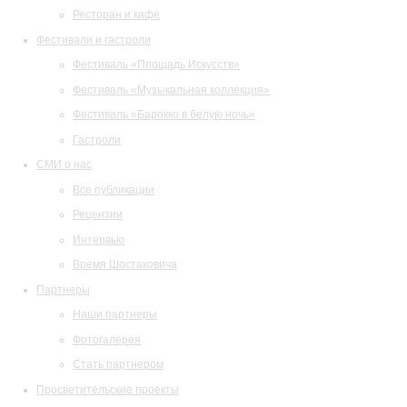
Ресторан и кафе
Фестивали и гастроли
Фестиваль «Площадь Искусств»
Фестиваль «Музыкальная коллекция»
Фестиваль «Барокко в белую ночь»
Гастроли
СМИ о нас
Все публикации
Рецензии
Интервью
Время Шостаковича
Партнеры
Наши партнеры
Фотогалерея
Стать партнером
Просветительские проекты