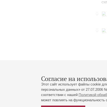
си
Согласие на использов
Этот сайт использует файлы cookie дл
персональных данных» от 27.07.2006 №
соответствии с нашей
Политикой обра
может повлиять на функциональность са
Большой зал:
191186, Санкт-Петербург, Миха
+7 (812) 240-01-00, +7 (812) 24