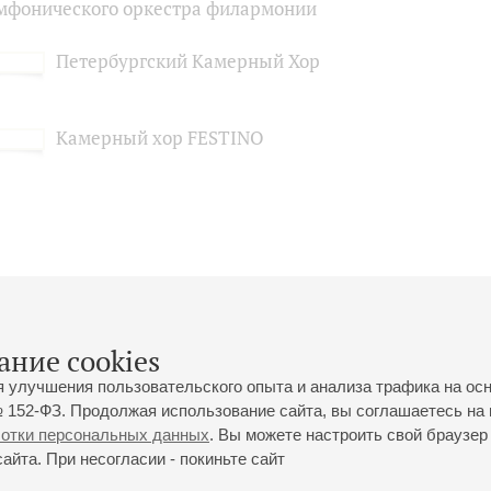
мфонического оркестра филармонии
Петербургский Камерный Хор
Камерный хор FESTINO
ание cookies
я улучшения пользовательского опыта и анализа трафика на ос
 152-ФЗ. Продолжая использование сайта, вы соглашаетесь на 
ботки персональных данных
. Вы можете настроить свой браузер 
йта. При несогласии - покиньте сайт
йловская ул., 2
Часы работы кассы Большого зала: с 11:00 до 20:30
0-01-80
Перерыв с 15:00 до 16:00