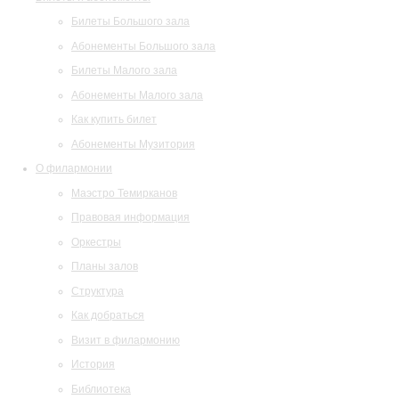
Билеты Большого зала
Абонементы Большого зала
Билеты Малого зала
Абонементы Малого зала
Как купить билет
Абонементы Музитория
О филармонии
Маэстро Темирканов
Правовая информация
Оркестры
Планы залов
Структура
Как добраться
Визит в филармонию
История
Библиотека