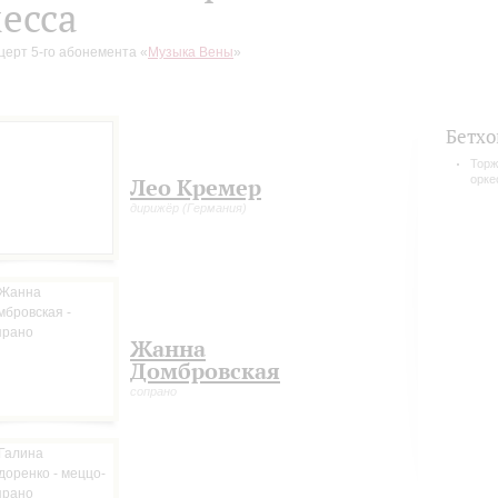
есса
церт 5-го абонемента «
Музыка Вены
»
Бетхо
Торж
орке
Лео Кремер
дирижёр (Германия)
Жанна
Домбровская
сопрано