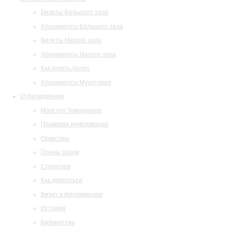
Билеты Большого зала
Абонементы Большого зала
Билеты Малого зала
Абонементы Малого зала
Как купить билет
Абонементы Музитория
О филармонии
Маэстро Темирканов
Правовая информация
Оркестры
Планы залов
Структура
Как добраться
Визит в филармонию
История
Библиотека