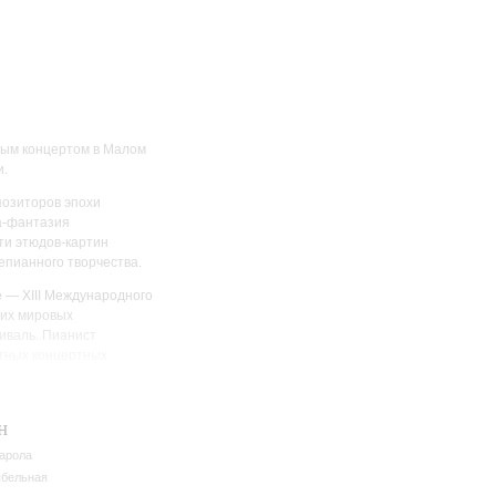
ным концертом в Малом
и.
позиторов эпохи
а-фантазия
ти этюдов-картин
епианного творчества.
 — XIII Международного
ших мировых
иваль. Пианист
стных концертных
нкольн-центр, токийский
н
арола
бельная