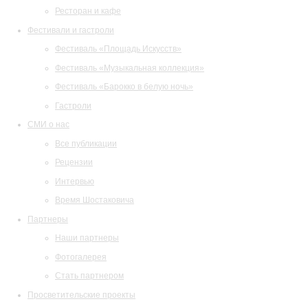
Ресторан и кафе
Фестивали и гастроли
Фестиваль «Площадь Искусств»
Фестиваль «Музыкальная коллекция»
Фестиваль «Барокко в белую ночь»
Гастроли
СМИ о нас
Все публикации
Рецензии
Интервью
Время Шостаковича
Партнеры
Наши партнеры
Фотогалерея
Стать партнером
Просветительские проекты