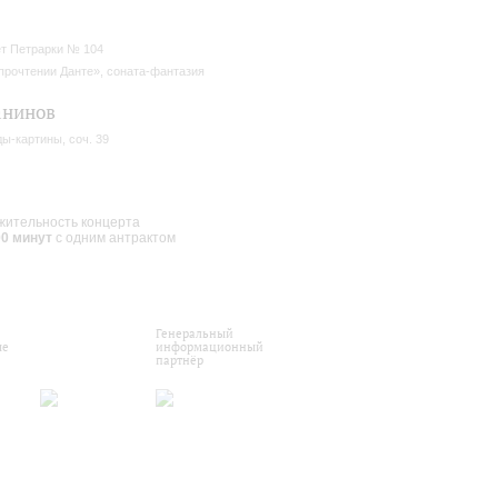
т Петрарки № 104
прочтении Данте», соната-фантазия
анинов
ы-картины, соч. 39
ительность концерта
00 минут
с одним антрактом
Генеральный
ые
информационный
партнёр