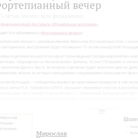
ортепианный вечер
75-летию Малого зала филармонии
I Международный фестиваль «Музыкальная коллекция»
церт 4-го абонемента «
Фортепианные вечера
»
ербургский пианист с мировым именем, Мирослав Култышев выступит с соль
е филармонии: выступление будет посвящено 75-летию концертной площадк
ервом отделении концерта прозвучат произведения западноевропейских ком
антизма: «Баркарола» и «Колыбельная» Шопена, «Сонет Петрарки» и сонат
 прочтении Данте» Листа. Во втором отделении будет исполнен цикл из Девя
манинова, многие из которых принадлежат к выдающимся образцам его форт
ослав Култышев — победитель множества престижных конкурсов, в том числе
курса имени П.И. Чайковского (2007). Музыкант принимает участие в крупней
дународных фестивалях, в числе которых — знаменитый Зальцбургский фест
тупает в лучших залах Петербурга и Москвы, а также на таких всемирно изве
щадках, как венский Музикферайн, зальцбургский Моцартеум, нью-йоркский Ли
тори-холл, Концертгебау, лондонский Вигмор-холл, Зал Гаво в Париже.
Шопе
Барк
Мирослав
Колы