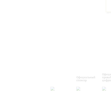
Офици
Официальный
прова
спонсор
цифро