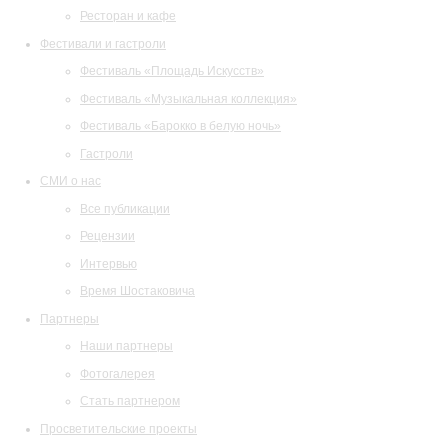
Ресторан и кафе
Фестивали и гастроли
Фестиваль «Площадь Искусств»
Фестиваль «Музыкальная коллекция»
Фестиваль «Барокко в белую ночь»
Гастроли
СМИ о нас
Все публикации
Рецензии
Интервью
Время Шостаковича
Партнеры
Наши партнеры
Фотогалерея
Стать партнером
Просветительские проекты