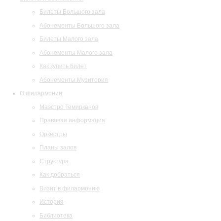
Билеты Большого зала
Абонементы Большого зала
Билеты Малого зала
Абонементы Малого зала
Как купить билет
Абонементы Музитория
О филармонии
Маэстро Темирканов
Правовая информация
Оркестры
Планы залов
Структура
Как добраться
Визит в филармонию
История
Библиотека