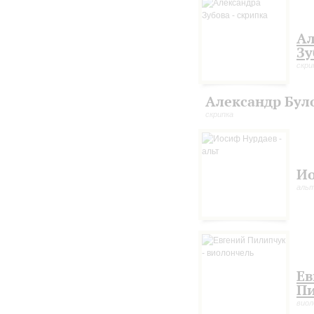
Ал
Зу
скри
Александр Бул
скрипка
Ио
аль
Ев
П
виол