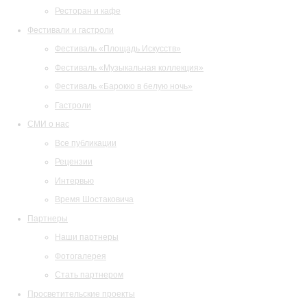
Ресторан и кафе
Фестивали и гастроли
Фестиваль «Площадь Искусств»
Фестиваль «Музыкальная коллекция»
Фестиваль «Барокко в белую ночь»
Гастроли
СМИ о нас
Все публикации
Рецензии
Интервью
Время Шостаковича
Партнеры
Наши партнеры
Фотогалерея
Стать партнером
Просветительские проекты