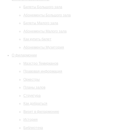
Билеты Большого зала
Абонементы Большого зала
Билеты Малого зала
Абонементы Малого зала
Как купить билет
Абонементы Музитория
О филармонии
Маэстро Темирканов
Правовая информация
Оркестры
Планы залов
Структура
Как добраться
Визит в филармонию
История
Библиотека