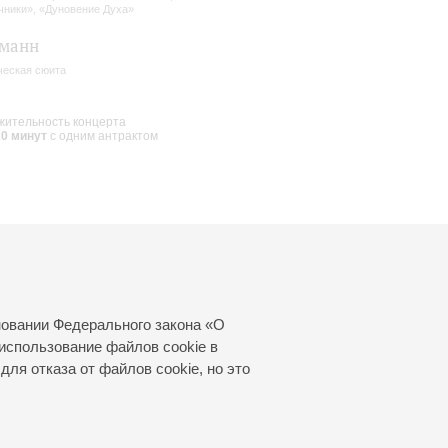
чники», «Дуновение Духа»
ьманн
ческая сюита
ительность концерта
20 минут
с одним антрактом
новании Федерального закона «О
использование файлов cookie в
для отказа от файлов cookie, но это
© 2000—2026
«Санкт-Петербургская
филармония им. Д.Д.Шостаковича»