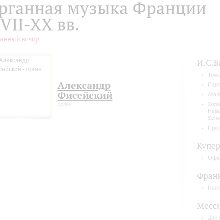
рганная музыка Франции
VII-XX вв.
анный вечер
И.С.Б
Токк
Александр
Парт
Фисейский
Alla
орган
Хора
Heil
Schöp
Прел
Купе
Оффе
Фран
Паст
Месс
Две 