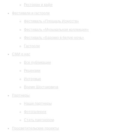
Ресторан и кафе
Фестивали и гастроли
Фестиваль «Площадь Искусств»
Фестиваль «Музыкальная коллекция»
Фестиваль «Барокко в белую ночь»
Гастроли
СМИ о нас
Все публикации
Рецензии
Интервью
Время Шостаковича
Партнеры
Наши партнеры
Фотогалерея
Стать партнером
Просветительские проекты