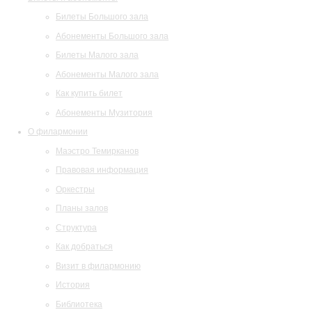
Билеты Большого зала
Абонементы Большого зала
Билеты Малого зала
Абонементы Малого зала
Как купить билет
Абонементы Музитория
О филармонии
Маэстро Темирканов
Правовая информация
Оркестры
Планы залов
Структура
Как добраться
Визит в филармонию
История
Библиотека