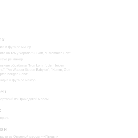
ах
ата и фуга ре минор
ита на тему хорала "O Gott, du frommer Gott"
 breve ре мажор
льные обработки "Nun komm’, der Heiden
and"; "An Wasserflüssen Babylon"; "Komm, Gott
fer, heiliger Geist"
юдия и фуга ре мажор
рен
рторий из Приходской мессы
к
ораль
иан
части из Органной мессы – «Птицы и