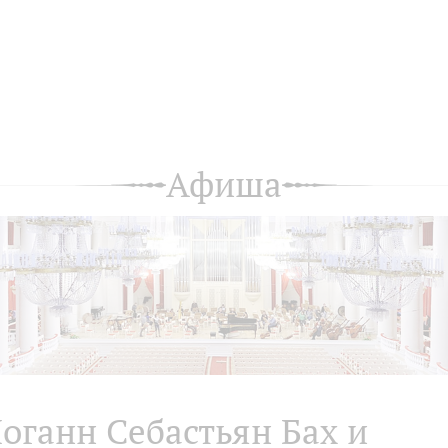
Афиша
оганн Себастьян Бах и