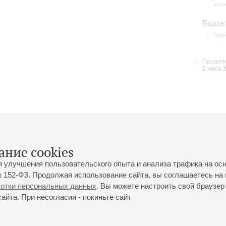
исто
Боэл
Готи
Продолж
2 часа 
ание cookies
я улучшения пользовательского опыта и анализа трафика на ос
 152-ФЗ. Продолжая использование сайта, вы соглашаетесь на 
ботки персональных данных
. Вы можете настроить свой браузер 
йта. При несогласии - покиньте сайт
йловская ул., 2
Часы работы кассы Большого зала: с 11:00 до 20:30
0-01-80
Перерыв с 15:00 до 16:00