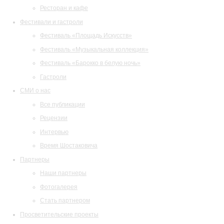
Ресторан и кафе
Фестивали и гастроли
Фестиваль «Площадь Искусств»
Фестиваль «Музыкальная коллекция»
Фестиваль «Барокко в белую ночь»
Гастроли
СМИ о нас
Все публикации
Рецензии
Интервью
Время Шостаковича
Партнеры
Наши партнеры
Фотогалерея
Стать партнером
Просветительские проекты