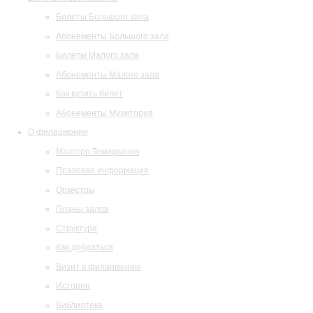
Билеты Большого зала
Абонементы Большого зала
Билеты Малого зала
Абонементы Малого зала
Как купить билет
Абонементы Музитория
О филармонии
Маэстро Темирканов
Правовая информация
Оркестры
Планы залов
Структура
Как добраться
Визит в филармонию
История
Библиотека