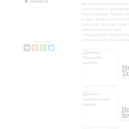
Большой зал
Музыкальный руководитель 
сцене Большого зала филар
Борисоглебским. Первые пре
а также “Monte Carlo Violin
поколения. Музыкант предс
скрипичном репертуаре.
Симфонические сочинения Ш
романтизма. Особенной изв
Поделиться:
М
Та
дир
Ни
Бо
скри