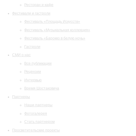
Ресторан и кафе
Фестивали и гастроли
Фестиваль «Площадь Искусств»
Фестиваль «Музыкальная коллекция»
Фестиваль «Барокко в белую ночь»
Гастроли
СМИ о нас
Все публикации
Рецензии
Интервью
Время Шостаковича
Партнеры
Наши партнеры
Фотогалерея
Стать партнером
Просветительские проекты