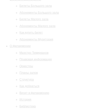
Билеты Большого зала
Абонементы Большого зала
Билеты Малого зала
Абонементы Малого зала
Как купить билет
Абонементы Музитория
О филармонии
Маэстро Темирканов
Правовая информация
Оркестры
Планы залов
Структура
Как добраться
Визит в филармонию
История
Библиотека