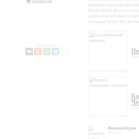
Большой зал
прозвучат классические соч
Чепурновой и Детского хора
симфонический оркестр фил
народный артист России Ни
Поделиться:
Пе
дир
Ка
Че
сопр
Николай Буров
ведущий