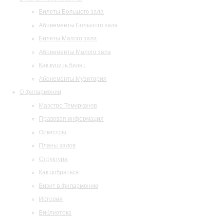
Билеты Большого зала
Абонементы Большого зала
Билеты Малого зала
Абонементы Малого зала
Как купить билет
Абонементы Музитория
О филармонии
Маэстро Темирканов
Правовая информация
Оркестры
Планы залов
Структура
Как добраться
Визит в филармонию
История
Библиотека