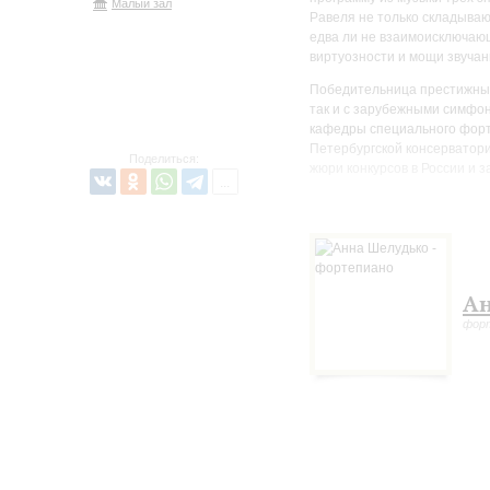
Малый зал
Равеля не только складываю
едва ли не взаимоисключающ
виртуозности и мощи звучан
Победительница престижных
так и с зарубежными симфо
кафедры специального форте
Петербургской консерватори
Поделиться:
жюри конкурсов в России и з
Ан
фор