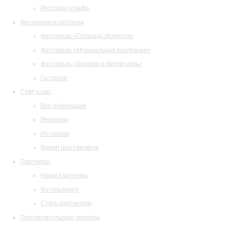
Ресторан и кафе
Фестивали и гастроли
Фестиваль «Площадь Искусств»
Фестиваль «Музыкальная коллекция»
Фестиваль «Барокко в белую ночь»
Гастроли
СМИ о нас
Все публикации
Рецензии
Интервью
Время Шостаковича
Партнеры
Наши партнеры
Фотогалерея
Стать партнером
Просветительские проекты