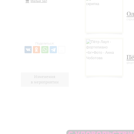
Малый зал
Ол
скри
Поделиться:
Пё
фор
Изменения
в мероприятии