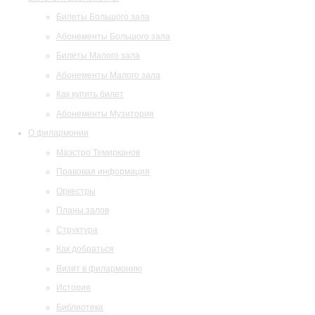
Билеты Большого зала
Абонементы Большого зала
Билеты Малого зала
Абонементы Малого зала
Как купить билет
Абонементы Музитория
О филармонии
Маэстро Темирканов
Правовая информация
Оркестры
Планы залов
Структура
Как добраться
Визит в филармонию
История
Библиотека