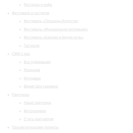
Ресторан и кафе
Фестивали и гастроли
Фестиваль «Площадь Искусств»
Фестиваль «Музыкальная коллекция»
Фестиваль «Барокко в белую ночь»
Гастроли
СМИ о нас
Все публикации
Рецензии
Интервью
Время Шостаковича
Партнеры
Наши партнеры
Фотогалерея
Стать партнером
Просветительские проекты