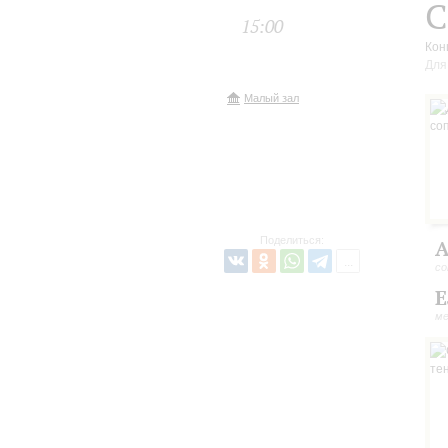
С
15:00
Кон
Для
Малый зал
Поделиться:
А
со
Е
ме