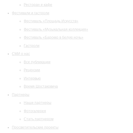
Ресторан и кафе
Фестивали и гастроли
Фестиваль «Площадь Искусств»
Фестиваль «Музыкальная коллекция»
Фестиваль «Барокко в белую ночь»
Гастроли
СМИ о нас
Все публикации
Рецензии
Интервью
Время Шостаковича
Партнеры
Наши партнеры
Фотогалерея
Стать партнером
Просветительские проекты