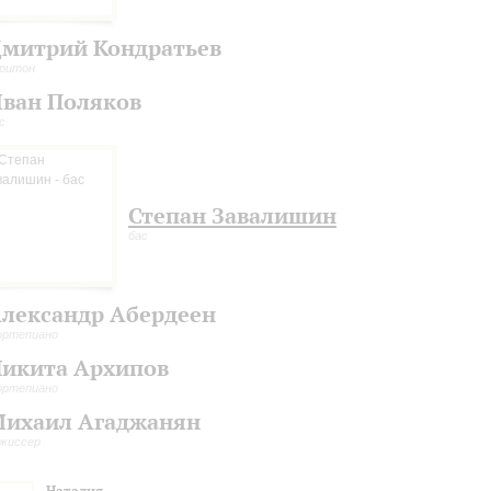
митрий Кондратьев
ритон
ван Поляков
с
Степан Завалишин
бас
лександр Абердеен
ортепиано
икита Архипов
ортепиано
ихаил Агаджанян
жиссер
Наталия