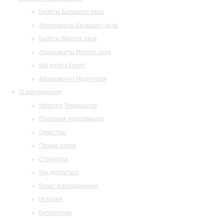
Билеты Большого зала
Абонементы Большого зала
Билеты Малого зала
Абонементы Малого зала
Как купить билет
Абонементы Музитория
О филармонии
Маэстро Темирканов
Правовая информация
Оркестры
Планы залов
Структура
Как добраться
Визит в филармонию
История
Библиотека