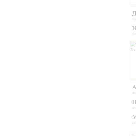
Д
ба
И
ба
А
ф
Н
ф
М
ре