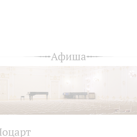
Афиша
оцарт