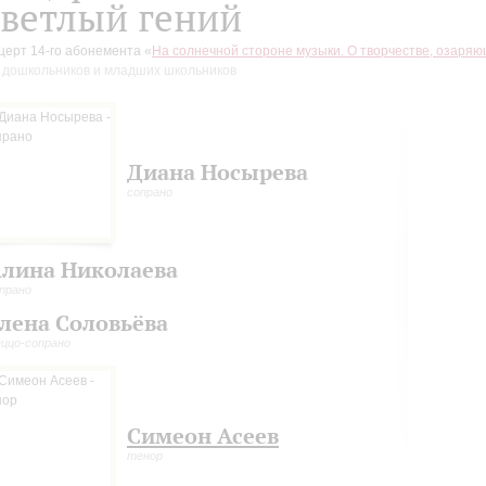
ветлый гений
церт 14-го абонемента «
На солнечной стороне музыки. О творчестве, озаря
 дошкольников и младших школьников
Диана Носырева
сопрано
лина Николаева
прано
лена Соловьёва
ццо-сопрано
Симеон Асеев
тенор