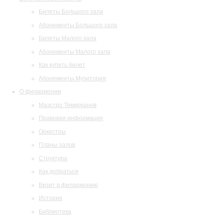
Билеты Большого зала
Абонементы Большого зала
Билеты Малого зала
Абонементы Малого зала
Как купить билет
Абонементы Музитория
О филармонии
Маэстро Темирканов
Правовая информация
Оркестры
Планы залов
Структура
Как добраться
Визит в филармонию
История
Библиотека