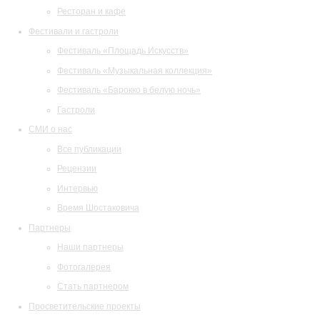
Ресторан и кафе
Фестивали и гастроли
Фестиваль «Площадь Искусств»
Фестиваль «Музыкальная коллекция»
Фестиваль «Барокко в белую ночь»
Гастроли
СМИ о нас
Все публикации
Рецензии
Интервью
Время Шостаковича
Партнеры
Наши партнеры
Фотогалерея
Стать партнером
Просветительские проекты