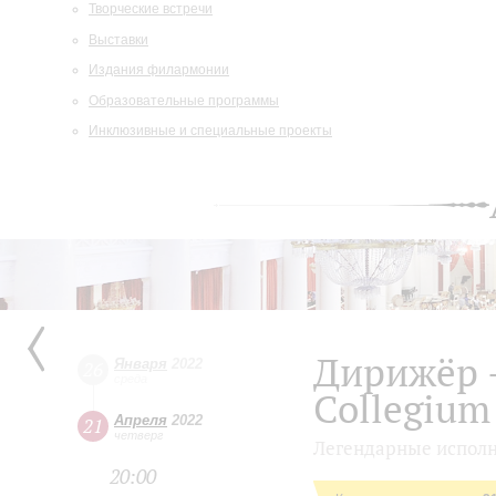
Творческие встречи
Выставки
Издания филармонии
Образовательные программы
Инклюзивные и специальные проекты
Дирижёр 
Января
2022
26
среда
Collegium
Апреля
2022
21
четверг
Легендарные исполн
20:00