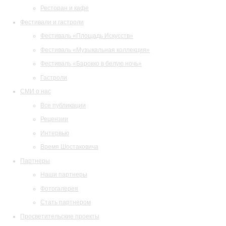
Ресторан и кафе
Фестивали и гастроли
Фестиваль «Площадь Искусств»
Фестиваль «Музыкальная коллекция»
Фестиваль «Барокко в белую ночь»
Гастроли
СМИ о нас
Все публикации
Рецензии
Интервью
Время Шостаковича
Партнеры
Наши партнеры
Фотогалерея
Стать партнером
Просветительские проекты