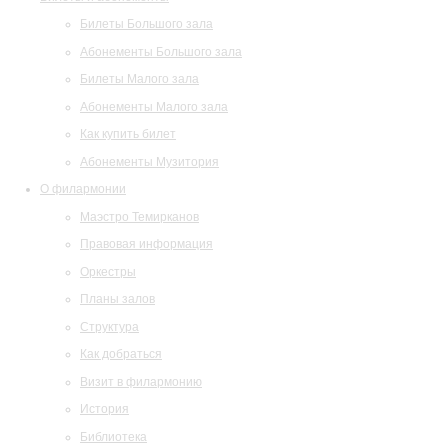
Билеты Большого зала
Абонементы Большого зала
Билеты Малого зала
Абонементы Малого зала
Как купить билет
Абонементы Музитория
О филармонии
Маэстро Темирканов
Правовая информация
Оркестры
Планы залов
Структура
Как добраться
Визит в филармонию
История
Библиотека