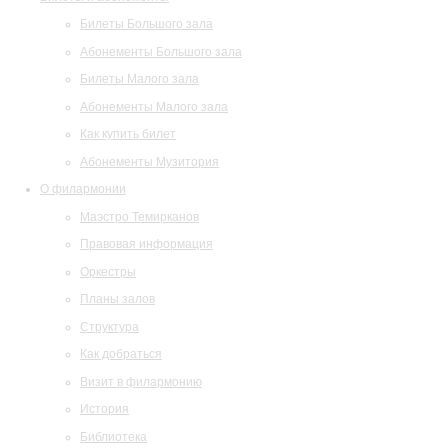
Билеты Большого зала
Абонементы Большого зала
Билеты Малого зала
Абонементы Малого зала
Как купить билет
Абонементы Музитория
О филармонии
Маэстро Темирканов
Правовая информация
Оркестры
Планы залов
Структура
Как добраться
Визит в филармонию
История
Библиотека