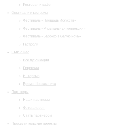
Ресторан и кафе
Фестивали и гастроли
Фестиваль «Площадь Искусств»
Фестиваль «Музыкальная коллекция»
Фестиваль «Барокко в белую ночь»
Гастроли
СМИ о нас
Все публикации
Рецензии
Интервью
Время Шостаковича
Партнеры
Наши партнеры
Фотогалерея
Стать партнером
Просветительские проекты